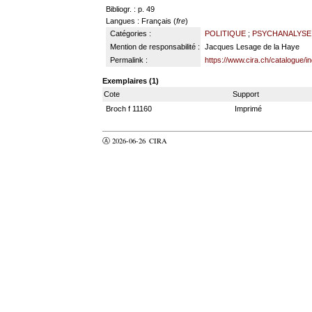
Bibliogr. : p. 49
Langues
: Français (
fre
)
Catégories :
POLITIQUE
;
PSYCHANALYSE
Mention de responsabilité :
Jacques Lesage de la Haye
Permalink :
https://www.cira.ch/catalogue/i
Exemplaires (1)
Cote
Support
Broch f 11160
Imprimé
Ⓐ 2026-06-26
CIRA
valider