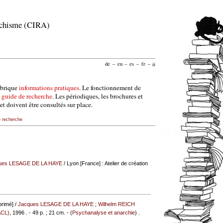
archisme (CIRA)
de
–
en
–
es
–
fr
–
it
ubrique
informations pratiques
. Le fonctionnement de
e
guide de recherche
. Les périodiques, les brochures et
et doivent être consultés sur place.
e recherche
ues LESAGE DE LA HAYE
/ Lyon [France] : Atelier de création
primé] /
Jacques LESAGE DE LA HAYE
;
Wilhelm REICH
(ACL)
, 1996 . - 49 p. ; 21 cm. - (
Psychanalyse et anarchie
) .