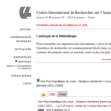
Centre International de Recherches sur l'An
Avenue de Beaumont 24 – 1012 Lausanne – Suisse
Fermeture estivale du 18 juillet au 17 août
accueil
Catalogue de la bibliothèque
informations
pratiques
Pour consulter ou emprunter des documents, voyez la r
l'interface de recherche est sommairement décrit dans c
actualités
certains documents rares ou anciens sont exclus du prêt 
ressources
Nouvell
Bibliothèque
Archives, documentation
et collections
publications
Une Psychopolitique du corps : l'analyse reichienne
/
Jacq
liens
libertaire (ACL) (1996)
ISBD
Public
Une Psychopolitique du corps : l'analyse reichienne [texte im
(1897-1957)
. -
Lyon [France] : Atelier de création libertaire 
ISBN
: 978-2-905691-41-5