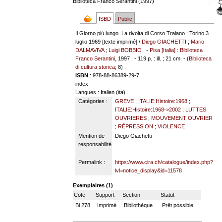
Biblioteca Franco Serantini (1997)
ISBD
Public
Il Giorno più lungo. La rivolta di Corso Traiano : Torino 3
luglio 1969 [texte imprimé] /
Diego GIACHETTI
;
Mario
DALMAVIVA
;
Luigi BOBBIO
. -
Pisa [Italia] : Biblioteca
Franco Serantini
, 1997 . - 119 p. : ill. ; 21 cm. - (
Biblioteca
di cultura storica
; 8) .
ISBN
: 978-88-86389-29-7
index
Langues
: Italien (
ita
)
Catégories :
GREVE
;
ITALIE:Histoire:1968
;
ITALIE:Histoire:1968->2002
;
LUTTES
OUVRIERES
;
MOUVEMENT OUVRIER
;
RÉPRESSION
;
VIOLENCE
Mention de
Diego Giachetti
responsabilité
:
Permalink :
https://www.cira.ch/catalogue/index.php?
lvl=notice_display&id=11578
Exemplaires (1)
Cote
Support
Section
Statut
Bi 278
Imprimé
Bibliothèque
Prêt possible