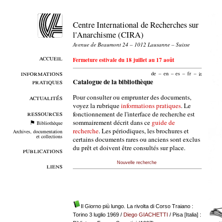
Centre International de Recherches sur
l'Anarchisme (CIRA)
Avenue de Beaumont 24 – 1012 Lausanne – Suisse
accueil
Fermeture estivale du 18 juillet au 17 août
informations
de
–
en
–
es
–
fr
–
it
pratiques
Catalogue de la bibliothèque
Pour consulter ou emprunter des documents,
actualités
voyez la rubrique
informations pratiques
. Le
ressources
fonctionnement de l'interface de recherche est
sommairement décrit dans ce
guide de
Bibliothèque
recherche
. Les périodiques, les brochures et
Archives, documentation
et collections
certains documents rares ou anciens sont exclus
du prêt et doivent être consultés sur place.
publications
Nouvelle recherche
liens
Il Giorno più lungo. La rivolta di Corso Traiano :
Torino 3 luglio 1969
/
Diego GIACHETTI
/ Pisa [Italia] :