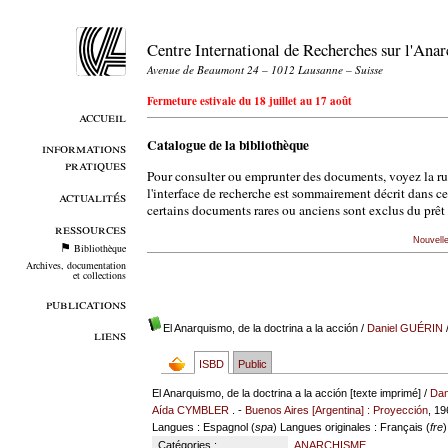
Centre International de Recherches sur l'An
Avenue de Beaumont 24 – 1012 Lausanne – Suisse
Fermeture estivale du 18 juillet au 17 août
accueil
Catalogue de la bibliothèque
informations
pratiques
Pour consulter ou emprunter des documents, voyez la r
l'interface de recherche est sommairement décrit dans c
actualités
certains documents rares ou anciens sont exclus du prêt 
ressources
Nouvell
Bibliothèque
Archives, documentation
et collections
publications
El Anarquismo, de la doctrina a la acción
/
Daniel GUÉRIN
/
liens
ISBD
Public
El Anarquismo, de la doctrina a la acción [texte imprimé] /
Dan
Aída CYMBLER
. -
Buenos Aires [Argentina] : Proyección
, 19
Langues
: Espagnol (
spa
)
Langues originales
: Français (
fre
)
Catégories :
ANARCHISME