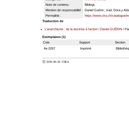
Note de contenu :
Bibliogr,
Mention de responsabilité :
Daniel Guérin ; trad. Dora y Aída
Permalink :
https://www.cira.ch/catalogue/i
Traduction de
L'anarchisme : de la doctrine à l'action
/
Daniel GUÉRIN
/ Pa
Exemplaires (1)
Cote
Support
Section
Ae 0267
Imprimé
Bibliothè
Ⓐ 2026-06-26
CIRA
valider