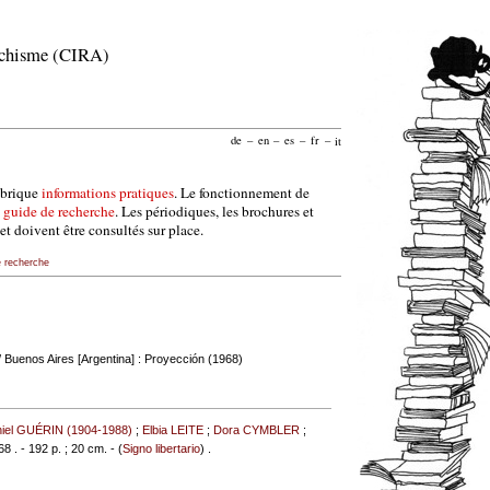
archisme (CIRA)
de
–
en
–
es
–
fr
–
it
ubrique
informations pratiques
. Le fonctionnement de
e
guide de recherche
. Les périodiques, les brochures et
et doivent être consultés sur place.
e recherche
 Buenos Aires [Argentina] : Proyección (1968)
iel GUÉRIN (1904-1988)
;
Elbia LEITE
;
Dora CYMBLER
;
68 . - 192 p. ; 20 cm. - (
Signo libertario
) .