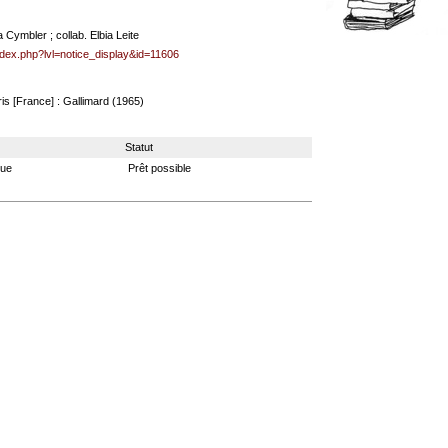
 Cymbler ; collab. Elbia Leite
ndex.php?lvl=notice_display&id=11606
ris [France] : Gallimard (1965)
Statut
que
Prêt possible