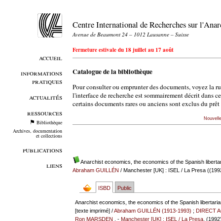
Centre International de Recherches sur l'An
Avenue de Beaumont 24 – 1012 Lausanne – Suisse
Fermeture estivale du 18 juillet au 17 août
accueil
Catalogue de la bibliothèque
informations
pratiques
Pour consulter ou emprunter des documents, voyez la r
l'interface de recherche est sommairement décrit dans c
actualités
certains documents rares ou anciens sont exclus du prêt 
ressources
Nouvell
Bibliothèque
Archives, documentation
et collections
publications
Anarchist economics, the economics of the Spanish libertaria
liens
Abraham GUILLÉN
/ Manchester [UK] : ISEL / La Presa ((199
ISBD
Public
Anarchist economics, the economics of the Spanish libertarian 
[texte imprimé] /
Abraham GUILLÉN (1913-1993)
;
DIRECT 
Ron MARSDEN
. -
Manchester [UK] : ISEL / La Presa
, (1992)