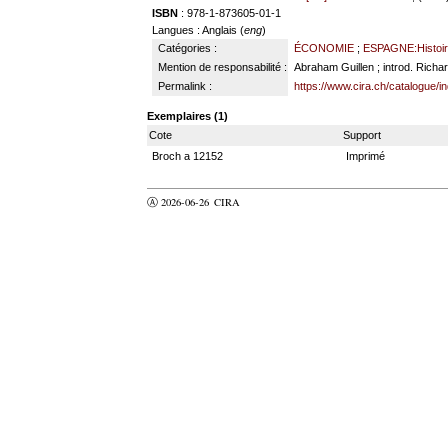
ISBN
: 978-1-873605-01-1
Langues
: Anglais (
eng
)
Catégories :
ÉCONOMIE
;
ESPAGNE:Histoir
Mention de responsabilité :
Abraham Guillen ; introd. Rich
Permalink :
https://www.cira.ch/catalogue/
Exemplaires (1)
Cote
Support
Broch a 12152
Imprimé
Ⓐ 2026-06-26
CIRA
valider