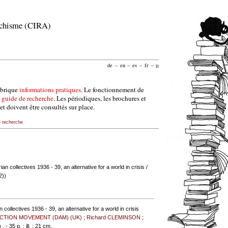
archisme (CIRA)
de
–
en
–
es
–
fr
–
it
ubrique
informations pratiques
. Le fonctionnement de
e
guide de recherche
. Les périodiques, les brochures et
et doivent être consultés sur place.
e recherche
n collectives 1936 - 39, an alternative for a world in crisis
/
2))
collectives 1936 - 39, an alternative for a world in crisis
ACTION MOVEMENT (DAM) (UK)
;
Richard CLEMINSON
;
 . - 35 p. : ill. ; 21 cm.