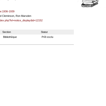
e:1936-1939
ard Cleminson, Ron Marsden
index.php?lvl=notice_display&id=12152
Section
Statut
Bibliothèque
Prêt exclu