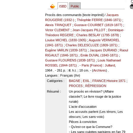
ISBD
Public
Procès des communards [texte imprimé] /
Jacques
ROUGERIE (1932-)
;
Théophile FERRE (1846-1871)
;
Alexis TRINQUET
;
Gustave COURBET (1819-1877)
;
Victor CLEMENT
;
Jean-Jacques PILLOT
;
Dominique-
Théodore REGERE
;
Charles BESLAY (1795-1878)
;
Louise MICHEL (1830-1905)
;
Auguste VERMOREL
(1841-1871)
;
Charles DELESCLUZE (1809-1871)
;
Eugène VARLIN (1839-1871)
;
Jacques DURAND
;
Raoul
RIGAULT (1846-1871)
;
Emile DUVAL (1840-1871)
;
Gustave FLOURENS (1838-1871)
;
Louis Nathanael
ROSSEL (1844-1871)
. -
Paris [France] : Julliard
,
1964 . - 261 p. : ill. h.t. ; 18 cm. - (
Archives
) .
Langues
: Français (
fre
)
Catégories :
BAGNE
;
EXIL
;
FRANCE:Histoire:1871
;
PROCES
;
RÉPRESSION
Résumé :
Un procès en révision? (Affaire
classée?; Le livre rouge de la justice
rurale)
L'acte d'accusation
Les accusés parlent (Les ténors; Les
obscurs; Les sans-voix)
Pièces à conviction
- Qu'est-ce que la Commune?
- Les sans-culottes parisiens en l'an 79