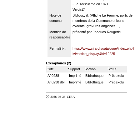
- Le socialisme en 1871
Verdict?
Note de
Bibliogr.; ill. (Affiche La Famine; portr. de
contenu :
membres de la Commune et leurs
avocats, gravures anglaises,...)
Mention de
présenté par Jacques Rougerie
responsabilité
:
Permalink :
https://www.cira.ch/catalogue/index.php?
lvl=notice_display&id=12225
Exemplaires (2)
Cote
Support
Section
Statut
Af 0238
Imprimé
Bibliothèque
Prêt exclu
Af 0238 dbl
Imprimé
Bibliothèque
Prêt exclu
Ⓐ 2026-06-26
CIRA
valider