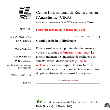
Centre International de Recherches sur
l'Anarchisme (CIRA)
Avenue de Beaumont 24 – 1012 Lausanne – Suisse
accueil
Fermeture estivale du 18 juillet au 17 août
informations
de
–
en
–
es
–
fr
–
it
pratiques
Catalogue de la bibliothèque
Pour consulter ou emprunter des documents,
actualités
voyez la rubrique
informations pratiques
. Le
ressources
fonctionnement de l'interface de recherche est
sommairement décrit dans ce
guide de
Bibliothèque
recherche
. Les périodiques, les brochures et
Archives, documentation
et collections
certains documents rares ou anciens sont exclus
du prêt et doivent être consultés sur place.
publications
Nouvelle recherche
liens
Procès des communards
/
Jacques ROUGERIE
/
Paris [France] : Julliard (1964)