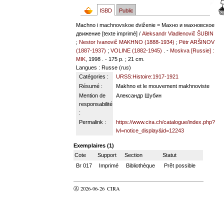
ISBD
Public
Machno i machnovskoe dviženie = Махно и махновское
движение [texte imprimé] /
Aleksandr Vladlenovič ŠUBIN
;
Nestor Ivanovič MAKHNO (1888-1934)
;
Pëtr ARŠINOV
(1887-1937)
;
VOLINE (1882-1945)
. -
Moskva [Russie] :
MIK
, 1998 . - 175 p. ; 21 cm.
Langues
: Russe (
rus
)
Catégories :
URSS:Histoire:1917-1921
Résumé :
Makhno et le mouvement makhnoviste
Mention de
Александр Шубин
responsabilité
:
Permalink :
https://www.cira.ch/catalogue/index.php?
lvl=notice_display&id=12243
Exemplaires (1)
Cote
Support
Section
Statut
Br 017
Imprimé
Bibliothèque
Prêt possible
Ⓐ 2026-06-26
CIRA
valider