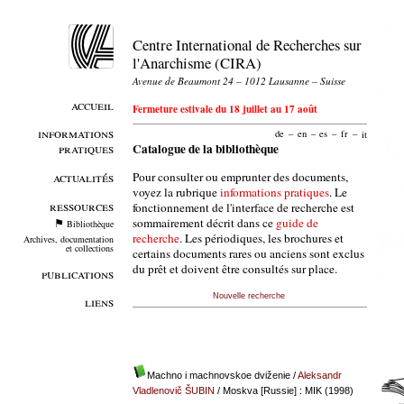
Centre International de Recherches sur
l'Anarchisme (CIRA)
Avenue de Beaumont 24 – 1012 Lausanne – Suisse
accueil
Fermeture estivale du 18 juillet au 17 août
informations
de
–
en
–
es
–
fr
–
it
pratiques
Catalogue de la bibliothèque
Pour consulter ou emprunter des documents,
actualités
voyez la rubrique
informations pratiques
. Le
ressources
fonctionnement de l'interface de recherche est
sommairement décrit dans ce
guide de
Bibliothèque
recherche
. Les périodiques, les brochures et
Archives, documentation
et collections
certains documents rares ou anciens sont exclus
du prêt et doivent être consultés sur place.
publications
Nouvelle recherche
liens
Machno i machnovskoe dviženie
/
Aleksandr
Vladlenovič ŠUBIN
/ Moskva [Russie] : MIK (1998)