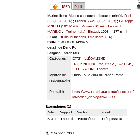
ISBD
Public
Marino libero! Marino è innocente! [texte imprimé] /
Dario
FO (1926-2016)
;
Franca RAME (1929-2013)
;
Giuseppe
PINELLI (1928-1969)
;
Adriano SOFRI
;
Leonardo
MARINO
. -
Torino [Italia] : Einaudi
, 1998 . - 177 p. : ill. ;
24 cm. - (
Einaudi tascabili. Stile libero
; 516) .
ISBN
: 978-88-06-14934-5
dessin de Dario Fo
Langues
: Italien (
ita
)
Catégories :
ÉTAT
;
ILLÉGALISME
;
ITALIE:Histoire:1968->2002
;
JUSTICE
;
LITTÉRATURE:Théâtre
Mention de
Dario Fo ; a cura di Franca Rame
responsabilité
:
Permalink :
https://www.cira.ch/catalogue/index.php?
lvl=notice_display&id=12333
Exemplaires (1)
Cote
Support
Section
Statut
Bi 311
Imprimé
Bibliothèque
Prêt possible
Ⓐ 2026-06-26
CIRA
valider