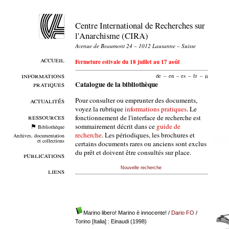
Centre International de Recherches sur
l'Anarchisme (CIRA)
Avenue de Beaumont 24 – 1012 Lausanne – Suisse
accueil
Fermeture estivale du 18 juillet au 17 août
informations
de
–
en
–
es
–
fr
–
it
pratiques
Catalogue de la bibliothèque
Pour consulter ou emprunter des documents,
actualités
voyez la rubrique
informations pratiques
. Le
ressources
fonctionnement de l'interface de recherche est
sommairement décrit dans ce
guide de
Bibliothèque
recherche
. Les périodiques, les brochures et
Archives, documentation
et collections
certains documents rares ou anciens sont exclus
du prêt et doivent être consultés sur place.
publications
Nouvelle recherche
liens
Marino libero! Marino è innocente!
/
Dario FO
/
Torino [Italia] : Einaudi (1998)