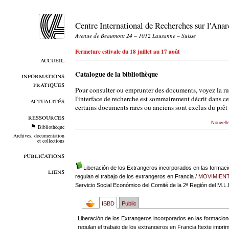
Centre International de Recherches sur l'An
Avenue de Beaumont 24 – 1012 Lausanne – Suisse
Fermeture estivale du 18 juillet au 17 août
accueil
Catalogue de la bibliothèque
informations
pratiques
Pour consulter ou emprunter des documents, voyez la r
l'interface de recherche est sommairement décrit dans c
actualités
certains documents rares ou anciens sont exclus du prêt 
ressources
Nouvell
Bibliothèque
Archives, documentation
et collections
publications
Liberación de los Extrangeros incorporados en las formacio
liens
regulan el trabajo de los extrangeros en Francia
/
MOVIMIENT
Servicio Social Económico del Comité de la 2ª Región del M.L.
ISBD
Public
Liberación de los Extrangeros incorporados en las formacione
regulan el trabajo de los extrangeros en Francia [texte impri