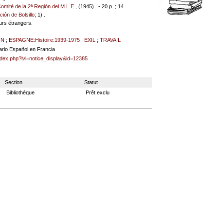
Comité de la 2ª Región del M.L.E.
, (1945) . - 20 p. ; 14
ción de Bolsillo
; 1) .
urs étrangers.
ON
;
ESPAGNE:Histoire:1939-1975
;
EXIL
;
TRAVAIL
ario Español en Francia
index.php?lvl=notice_display&id=12385
Section
Statut
Bibliothèque
Prêt exclu