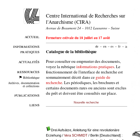
Centre International de Recherches sur
l'Anarchisme (CIRA)
Avenue de Beaumont 24 – 1012 Lausanne – Suisse
accueil
Fermeture estivale du 18 juillet au 17 août
informations
de
–
en
–
es
–
fr
–
it
pratiques
Catalogue de la bibliothèque
Pour consulter ou emprunter des documents,
actualités
voyez la rubrique
informations pratiques
. Le
ressources
fonctionnement de l'interface de recherche est
sommairement décrit dans ce
guide de
Bibliothèque
recherche
. Les périodiques, les brochures et
Archives, documentation
et collections
certains documents rares ou anciens sont exclus
du prêt et doivent être consultés sur place.
publications
Nouvelle recherche
liens
Drei Aufsätze, Anleitung für eine revolutionäre
Erziehung
/
Vera SCHMIDT
/ Berlin [Deutschland] :