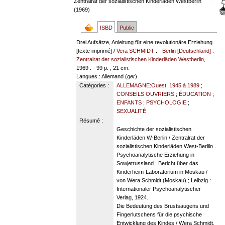
Zentralrat der sozialistischen Kinderläden Westberlin
(1969)
ISBD
Public
Drei Aufsätze, Anleitung für eine revolutionäre Erziehung
[texte imprimé] /
Vera SCHMIDT
. -
Berlin [Deutschland] :
Zentralrat der sozialistischen Kinderläden Westberlin
,
1969 . - 99 p. ; 21 cm.
Langues
: Allemand (
ger
)
Catégories :
ALLEMAGNE:Ouest, 1945 à 1989
;
CONSEILS OUVRIERS
;
ÉDUCATION
;
ENFANTS
;
PSYCHOLOGIE
;
SEXUALITÉ
Résumé :
Geschichte der sozialistischen
Kinderläden W-Berlin / Zentralrat der
sozialistischen Kinderläden West-Berliln .
Psychoanalytische Erziehung in
Sowjetrussland ; Bericht über das
Kinderheim-Laboratorium in Moskau /
von Wera Schmidt (Moskau) ; Leibzig :
Internationaler Psychoanalytischer
Verlag, 1924.
Die Bedeutung des Brustsaugens und
Fingerlutschens für die psychische
Entwicklung des Kindes / Wera Schmidt.