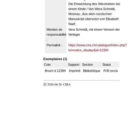
Die Entwicklung des Wisstriebes bei
einem Kinde / Von Wera Schmidt,
Moskau ; Aus dem russischen
Manuskript übersetzt von Elisabeth
Naef.
Mention de
Vera Schmidt, mit einem Vorwort der
responsabilité
Verleger
:
Permalink :
https://www.cira.ch/catalogue/index.php?
lvl=notice_display&id=12394
Exemplaires (1)
Cote
Support
Section
Statut
Broch d 12394
Imprimé
Bibliothèque
Prêt exclu
Ⓐ 2026-06-26
CIRA
valider