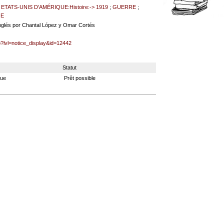
;
ETATS-UNIS D'AMÉRIQUE:Histoire:-> 1919
;
GUERRE
;
IE
inglés por Chantal López y Omar Cortés
p?lvl=notice_display&id=12442
Statut
que
Prêt possible