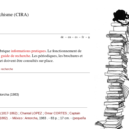
archisme (CIRA)
de
–
en
–
es
–
fr
–
it
ubrique
informations pratiques
. Le fonctionnement de
e
guide de recherche
. Les périodiques, les brochures et
et doivent être consultés sur place.
e recherche
ntorcha (1983)
(1817-1862)
;
Chantal LOPEZ
;
Omar CORTES
;
Captain
1882)
. -
México : Antorcha
, 1983 . - 83 p. ; 17 cm. - (
pequeña