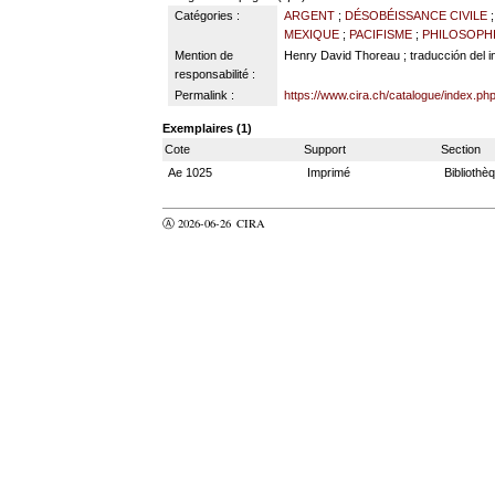
Catégories :
ARGENT
;
DÉSOBÉISSANCE CIVILE
MEXIQUE
;
PACIFISME
;
PHILOSOPH
Mention de
Henry David Thoreau ; traducción del 
responsabilité :
Permalink :
https://www.cira.ch/catalogue/index.ph
Exemplaires (1)
Cote
Support
Section
Ae 1025
Imprimé
Bibliothè
Ⓐ 2026-06-26
CIRA
valider