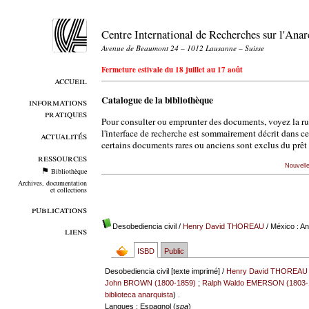
Centre International de Recherches sur l'An
Avenue de Beaumont 24 – 1012 Lausanne – Suisse
Fermeture estivale du 18 juillet au 17 août
accueil
Catalogue de la bibliothèque
informations
pratiques
Pour consulter ou emprunter des documents, voyez la r
l'interface de recherche est sommairement décrit dans c
actualités
certains documents rares ou anciens sont exclus du prêt 
ressources
Nouvell
Bibliothèque
Archives, documentation
et collections
publications
Desobediencia civil
/
Henry David THOREAU
/ México : A
liens
ISBD
Public
Desobediencia civil [texte imprimé] /
Henry David THOREAU 
John BROWN (1800-1859)
;
Ralph Waldo EMERSON (1803-
biblioteca anarquista
) .
Langues
: Espagnol (
spa
)