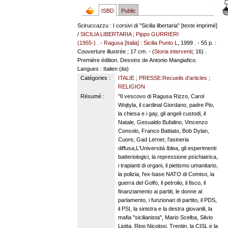
ISBD
Public
Sciruccazzu : I corsivi di "Sicilia libertaria" [texte imprimé]
/
SICILIA LIBERTARIA
;
Pippo GURRIERI
(1955-)
. -
Ragusa [Italia] : Sicilia Punto L
, 1999 . - 55 p. :
Couverture illustrée ; 17 cm. - (
Storia interventi
; 16) .
Première édition. Dessins de Antonio Mangiafico.
Langues
: Italien (
ita
)
Catégories :
ITALIE
;
PRESSE:Recueils d'articles
;
RELIGION
Résumé :
"Il vescovo di Ragusa Rizzo, Carol
Wojtyla, il cardinal Giordano, padre Pio,
la chiesa e i gay, gli angeli custodi, il
Natale, Gesualdo Bufalino, Vincenzo
Consolo, Franco Battiato, Bob Dylan,
Cuore, Gad Lerner, l'asineria
diffusa,L'Università Iblea, gli esperimenti
batteriologici, la repressione psichiatrica,
i trapianti di organi, il pietismo umanitario,
la polizia, l'ex-base NATO di Comiso, la
guerra del Golfo, il petrolio, il fisco, il
finanziamento ai partiti, le donne al
parlamento, i funzionari di partito, il PDS,
il PSI, la sinistra e la destra giovanili, la
mafia "sicilianista", Mario Scelba, Silvio
Liotta, Rino Nicolosi, Trentin, la CISL e la