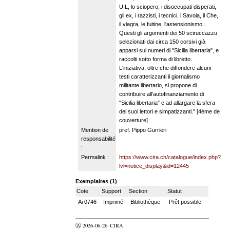
UIL, lo sciopero, i disoccupati disperati,
gli ex, i razzisti, i tecnici, i Savoia, il Che,
il viagra, le fuitine, l'astensionismo...
Questi gli argomenti dei 50 sciruccazzu
selezionati dai circa 150 corsivi già
apparsi sui numeri di "Sicilia libertaria", e
raccolti sotto forma di libretto.
L'iniziativa, oltre che diffondere alcuni
testi caratterizzanti il giornalismo
militante libertario, si propone di
contribuire all'autofinanziamento di
"Sicilia libertaria" e ad allargare la sfera
dei suoi lettori e simpatizzanti." [4ème de
couverture]
Mention de
pref. Pippo Gurrieri
responsabilité
:
Permalink :
https://www.cira.ch/catalogue/index.php?
lvl=notice_display&id=12445
Exemplaires (1)
Cote
Support
Section
Statut
Ai 0746
Imprimé
Bibliothèque
Prêt possible
Ⓐ 2026-06-26
CIRA
valider