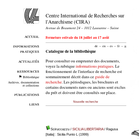
Centre International de Recherches sur
l'Anarchisme (CIRA)
Avenue de Beaumont 24 – 1012 Lausanne – Suisse
accueil
Fermeture estivale du 18 juillet au 17 août
informations
de
–
en
–
es
–
fr
–
it
pratiques
Catalogue de la bibliothèque
Pour consulter ou emprunter des documents,
actualités
voyez la rubrique
informations pratiques
. Le
ressources
fonctionnement de l'interface de recherche est
sommairement décrit dans ce
guide de
Bibliothèque
recherche
. Les périodiques, les brochures et
Archives, documentation
et collections
certains documents rares ou anciens sont exclus
du prêt et doivent être consultés sur place.
publications
Nouvelle recherche
liens
Sciruccazzu
/
SICILIA LIBERTARIA
/ Ragusa
[Italia] : Sicilia Punto L (1999)