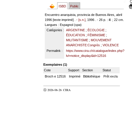
ISBD
Public
Encuentro anarquista, provincia de Buenos Aires, abril
1996 [texte imprimé] . -
[s.n.]
, 1996 . - 26 p. : ill. ; 22 cm.
Langues
: Espagnol (
spa
)
Catégories :
ARGENTINE
;
ÉCOLOGIE
;
ÉDUCATION
;
FÉMINISME
;
MILITANTISME
;
MOUVEMENT
ANARCHISTE:Congrès
;
VIOLENCE
Permalink :
https://www.cira.ch/catalogue/index.php?
lvl=notice_display&id=12516
Exemplaires (1)
Cote
Support
Section
Statut
Broch e 12516
Imprimé
Bibliothèque
Prêt exclu
Ⓐ 2026-06-26
CIRA
valider