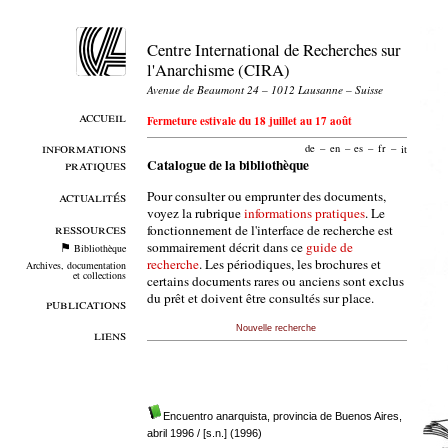
Centre International de Recherches sur
l'Anarchisme (CIRA)
Avenue de Beaumont 24 – 1012 Lausanne – Suisse
accueil
Fermeture estivale du 18 juillet au 17 août
informations
de
–
en
–
es
–
fr
–
it
pratiques
Catalogue de la bibliothèque
Pour consulter ou emprunter des documents,
actualités
voyez la rubrique
informations pratiques
. Le
ressources
fonctionnement de l'interface de recherche est
sommairement décrit dans ce
guide de
Bibliothèque
recherche
. Les périodiques, les brochures et
Archives, documentation
et collections
certains documents rares ou anciens sont exclus
du prêt et doivent être consultés sur place.
publications
Nouvelle recherche
liens
Encuentro anarquista, provincia de Buenos Aires,
abril 1996
/ [s.n.] (1996)