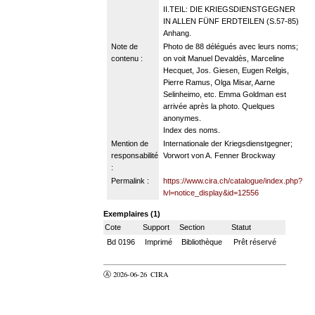
II.TEIL: DIE KRIEGSDIENSTGEGNER
IN ALLEN FÜNF ERDTEILEN (S.57-85)
Anhang.
Note de
Photo de 88 délégués avec leurs noms;
contenu :
on voit Manuel Devaldès, Marceline
Hecquet, Jos. Giesen, Eugen Relgis,
Pierre Ramus, Olga Misar, Aarne
Selinheimo, etc. Emma Goldman est
arrivée après la photo. Quelques
anonymes.
Index des noms.
Mention de
Internationale der Kriegsdienstgegner;
responsabilité
Vorwort von A. Fenner Brockway
:
Permalink :
https://www.cira.ch/catalogue/index.php?
lvl=notice_display&id=12556
Exemplaires (1)
Cote
Support
Section
Statut
Bd 0196
Imprimé
Bibliothèque
Prêt réservé
Ⓐ 2026-06-26
CIRA
valider