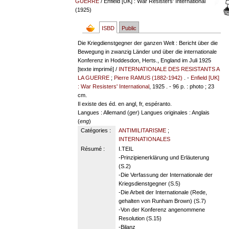
GUERRE
/ Enfield [UK] : War Resisters' International
(1925)
ISBD
Public
Die Kriegdienstgegner der ganzen Welt : Bericht über die
Bewegung in zwanzig Länder und über die internationale
Konferenz in Hoddesdon, Herts., England im Juli 1925
[texte imprimé] /
INTERNATIONALE DES RESISTANTS A
LA GUERRE
;
Pierre RAMUS (1882-1942)
. -
Enfield [UK]
: War Resisters' International
, 1925 . - 96 p. : photo ; 23
cm.
Il existe des éd. en angl, fr, espéranto.
Langues
: Allemand (
ger
)
Langues originales
: Anglais
(
eng
)
Catégories :
ANTIMILITARISME
;
INTERNATIONALES
Résumé :
I.TEIL
-Prinzipienerklärung und Erläuterung
(S.2)
-Die Verfassung der Internationale der
Kriegsdienstgegner (S.5)
-Die Arbeit der Internationale (Rede,
gehalten von Runham Brown) (S.7)
-Von der Konferenz angenommene
Resolution (S.15)
-Bilanz