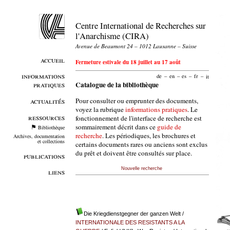
Centre International de Recherches sur
l'Anarchisme (CIRA)
Avenue de Beaumont 24 – 1012 Lausanne – Suisse
accueil
Fermeture estivale du 18 juillet au 17 août
informations
de
–
en
–
es
–
fr
–
it
pratiques
Catalogue de la bibliothèque
Pour consulter ou emprunter des documents,
actualités
voyez la rubrique
informations pratiques
. Le
ressources
fonctionnement de l'interface de recherche est
sommairement décrit dans ce
guide de
Bibliothèque
recherche
. Les périodiques, les brochures et
Archives, documentation
et collections
certains documents rares ou anciens sont exclus
du prêt et doivent être consultés sur place.
publications
Nouvelle recherche
liens
Die Kriegdienstgegner der ganzen Welt
/
INTERNATIONALE DES RESISTANTS A LA