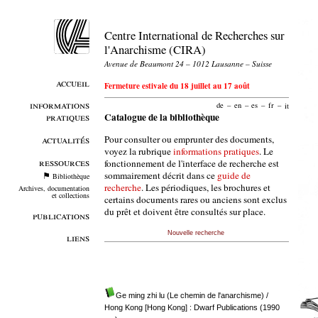
Centre International de Recherches sur
l'Anarchisme (CIRA)
Avenue de Beaumont 24 – 1012 Lausanne – Suisse
accueil
Fermeture estivale du 18 juillet au 17 août
informations
de
–
en
–
es
–
fr
–
it
pratiques
Catalogue de la bibliothèque
Pour consulter ou emprunter des documents,
actualités
voyez la rubrique
informations pratiques
. Le
ressources
fonctionnement de l'interface de recherche est
sommairement décrit dans ce
guide de
Bibliothèque
recherche
. Les périodiques, les brochures et
Archives, documentation
et collections
certains documents rares ou anciens sont exclus
du prêt et doivent être consultés sur place.
publications
Nouvelle recherche
liens
Ge ming zhi lu (Le chemin de l'anarchisme)
/
Hong Kong [Hong Kong] : Dwarf Publications (1990