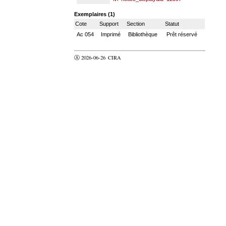
Exemplaires (1)
Cote
Support
Section
Statut
Ac 054
Imprimé
Bibliothèque
Prêt réservé
Ⓐ 2026-06-26
CIRA
valider