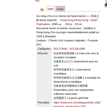
ca.)
ISBD
Public
Ge ming zhi lu (Le chemin de l'anarchisme) = = 革命之
路 [texte imprimé] . -
Hong Kong [Hong Kong] : Dwarf
Publications
, 1990 ca. . - 210 p. ; 19 cm.
Recueil de textes et articles anonymes ; réédition à
Hong-Kong d"un ouvrage vraisemblablement publié en
1928 à Shanghai .
Langues
: Chinois (
chi
)
Langues originales
: Français
(
fre
)
Catégories :
DOCTRINE
;
SOCIALISME
Résumé :
社会革命的真道路 La vraie voie vers la
révolution socialiste
无政府主义入门 L'anarchisme pour les
nuls
科学的无政府主义 L'anarchisme
scientifique
科学的无政府主义之战略 La stratégie de
l'anarchisme scientifique
无政府党总同盟组织大纲草案
Propositions pour une organisation
collective anarchiste
总同盟罢工 La grève générale
Permalink :
https://www.cira.ch/catalogue/index.php?
lvl=notice_display&id=12597