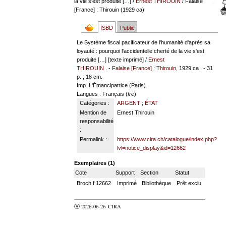
la vie s'est produite […]
/
Ernest THIROUIN
/ Falaise
[France] : Thirouin (1929 ca)
ISBD
Public
Le Système fiscal pacificateur de l'humanité d'après sa
loyauté : pourquoi l'accidentelle cherté de la vie s'est
produite […] [texte imprimé] /
Ernest
THIROUIN
. -
Falaise [France] : Thirouin
, 1929 ca . - 31
p. ; 18 cm.
Imp. L'Émancipatrice (Paris).
Langues
: Français (
fre
)
Catégories :
ARGENT
;
ÉTAT
Mention de
Ernest Thirouin
responsabilité
:
Permalink :
https://www.cira.ch/catalogue/index.php?
lvl=notice_display&id=12662
Exemplaires (1)
Cote
Support
Section
Statut
Broch f 12662
Imprimé
Bibliothèque
Prêt exclu
Ⓐ 2026-06-26
CIRA
valider