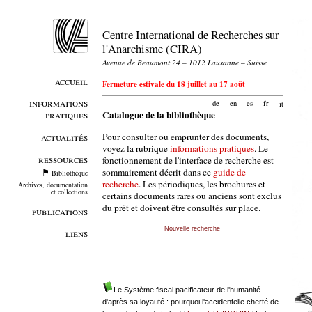
Centre International de Recherches sur
l'Anarchisme (CIRA)
Avenue de Beaumont 24 – 1012 Lausanne – Suisse
accueil
Fermeture estivale du 18 juillet au 17 août
informations
de
–
en
–
es
–
fr
–
it
pratiques
Catalogue de la bibliothèque
Pour consulter ou emprunter des documents,
actualités
voyez la rubrique
informations pratiques
. Le
ressources
fonctionnement de l'interface de recherche est
sommairement décrit dans ce
guide de
Bibliothèque
recherche
. Les périodiques, les brochures et
Archives, documentation
et collections
certains documents rares ou anciens sont exclus
du prêt et doivent être consultés sur place.
publications
Nouvelle recherche
liens
Le Système fiscal pacificateur de l'humanité
d'après sa loyauté : pourquoi l'accidentelle cherté de