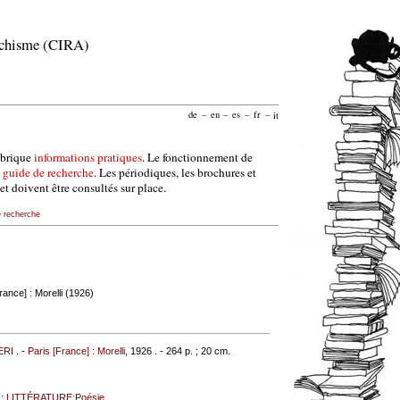
archisme (CIRA)
de
–
en
–
es
–
fr
–
it
ubrique
informations pratiques
. Le fonctionnement de
e
guide de recherche
. Les périodiques, les brochures et
et doivent être consultés sur place.
e recherche
rance] : Morelli (1926)
ERI
. -
Paris [France] : Morelli
, 1926 . - 264 p. ; 20 cm.
;
LITTÉRATURE:Poésie