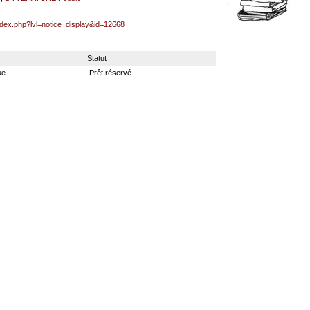
index.php?lvl=notice_display&id=12668
Statut
ue
Prêt réservé