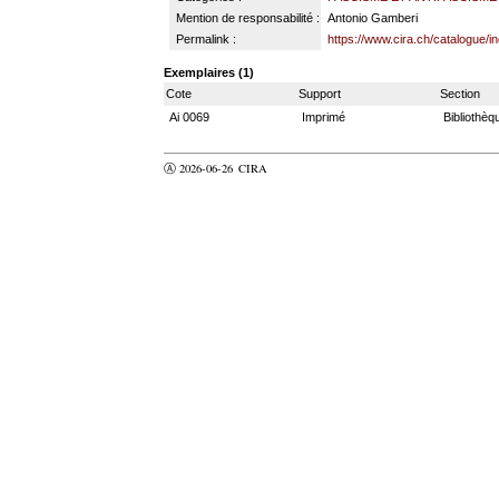
Mention de responsabilité :
Antonio Gamberi
Permalink :
https://www.cira.ch/catalogue/
Exemplaires (1)
Cote
Support
Section
Ai 0069
Imprimé
Bibliothèq
Ⓐ 2026-06-26
CIRA
valider