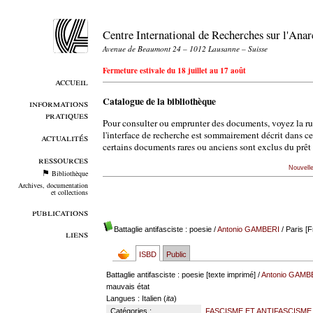
Centre International de Recherches sur l'An
Avenue de Beaumont 24 – 1012 Lausanne – Suisse
Fermeture estivale du 18 juillet au 17 août
accueil
Catalogue de la bibliothèque
informations
pratiques
Pour consulter ou emprunter des documents, voyez la r
l'interface de recherche est sommairement décrit dans c
actualités
certains documents rares ou anciens sont exclus du prêt 
ressources
Nouvell
Bibliothèque
Archives, documentation
et collections
publications
Battaglie antifasciste : poesie
/
Antonio GAMBERI
/ Paris [F
liens
ISBD
Public
Battaglie antifasciste : poesie [texte imprimé] /
Antonio GAMB
mauvais état
Langues
: Italien (
ita
)
Catégories :
FASCISME ET ANTIFASCISME