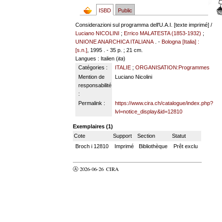
ISBD
Public
Considerazioni sul programma dell'U.A.I. [texte imprimé] /
Luciano NICOLINI
;
Errico MALATESTA (1853-1932)
;
UNIONE ANARCHICA ITALIANA
. -
Bologna [Italia] :
[s.n.]
, 1995 . - 35 p. ; 21 cm.
Langues
: Italien (
ita
)
Catégories :
ITALIE
;
ORGANISATION:Programmes
Mention de
Luciano Nicolini
responsabilité
:
Permalink :
https://www.cira.ch/catalogue/index.php?
lvl=notice_display&id=12810
Exemplaires (1)
Cote
Support
Section
Statut
Broch i 12810
Imprimé
Bibliothèque
Prêt exclu
Ⓐ 2026-06-26
CIRA
valider