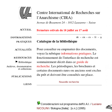
Centre International de Recherches sur
l'Anarchisme (CIRA)
Avenue de Beaumont 24 – 1012 Lausanne – Suisse
accueil
Fermeture estivale du 18 juillet au 17 août
informations
de
–
en
–
es
–
fr
–
it
pratiques
Catalogue de la bibliothèque
Pour consulter ou emprunter des documents,
actualités
voyez la rubrique
informations pratiques
. Le
ressources
fonctionnement de l'interface de recherche est
sommairement décrit dans ce
guide de
Bibliothèque
recherche
. Les périodiques, les brochures et
Archives, documentation
et collections
certains documents rares ou anciens sont exclus
du prêt et doivent être consultés sur place.
publications
Nouvelle recherche
liens
Considerazioni sul programma dell'U.A.I.
/
Luciano
NICOLINI
/ Bologna [Italia] : [s.n.] (1995)