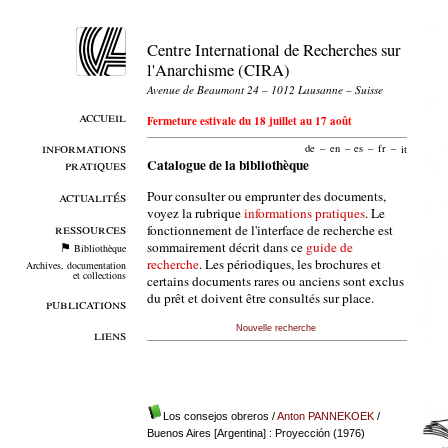
Centre International de Recherches sur
l'Anarchisme (CIRA)
Avenue de Beaumont 24 – 1012 Lausanne – Suisse
accueil
Fermeture estivale du 18 juillet au 17 août
informations
de
–
en
–
es
–
fr
–
it
pratiques
Catalogue de la bibliothèque
Pour consulter ou emprunter des documents,
actualités
voyez la rubrique
informations pratiques
. Le
ressources
fonctionnement de l'interface de recherche est
sommairement décrit dans ce
guide de
Bibliothèque
recherche
. Les périodiques, les brochures et
Archives, documentation
et collections
certains documents rares ou anciens sont exclus
du prêt et doivent être consultés sur place.
publications
Nouvelle recherche
liens
Los consejos obreros
/
Anton PANNEKOEK
/
Buenos Aires [Argentina] : Proyección (1976)