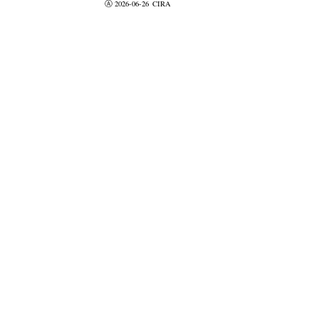
Ⓐ 2026-06-26
CIRA
valider