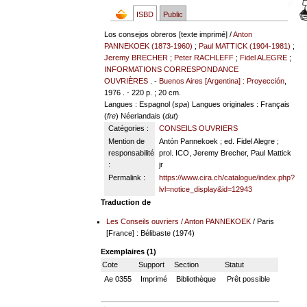
ISBD
Public
Los consejos obreros [texte imprimé] /
Anton
PANNEKOEK (1873-1960)
;
Paul MATTICK (1904-1981)
;
Jeremy BRECHER
;
Peter RACHLEFF
;
Fidel ALEGRE
;
INFORMATIONS CORRESPONDANCE
OUVRIÈRES
. -
Buenos Aires [Argentina] : Proyección
,
1976 . - 220 p. ; 20 cm.
Langues
: Espagnol (
spa
)
Langues originales
: Français
(
fre
) Néerlandais (
dut
)
Catégories :
CONSEILS OUVRIERS
Mention de
Antón Pannekoek ; ed. Fidel Alegre ;
responsabilité
prol. ICO, Jeremy Brecher, Paul Mattick
:
jr
Permalink :
https://www.cira.ch/catalogue/index.php?
lvl=notice_display&id=12943
Traduction de
Les Conseils ouvriers
/
Anton PANNEKOEK
/ Paris
[France] : Bélibaste (1974)
Exemplaires (1)
Cote
Support
Section
Statut
Ae 0355
Imprimé
Bibliothèque
Prêt possible