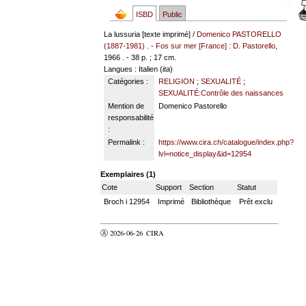
ISBD
Public
La lussuria [texte imprimé] /
Domenico PASTORELLO
(1887-1981)
. -
Fos sur mer [France] : D. Pastorello
,
1966 . - 38 p. ; 17 cm.
Langues
: Italien (
ita
)
Catégories :
RELIGION
;
SEXUALITÉ
;
SEXUALITÉ:Contrôle des naissances
Mention de
Domenico Pastorello
responsabilité
:
Permalink :
https://www.cira.ch/catalogue/index.php?
lvl=notice_display&id=12954
Exemplaires (1)
Cote
Support
Section
Statut
Broch i 12954
Imprimé
Bibliothèque
Prêt exclu
Ⓐ 2026-06-26
CIRA
valider