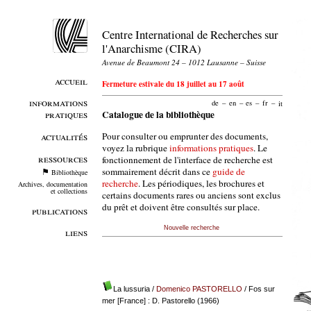
Centre International de Recherches sur
l'Anarchisme (CIRA)
Avenue de Beaumont 24 – 1012 Lausanne – Suisse
accueil
Fermeture estivale du 18 juillet au 17 août
informations
de
–
en
–
es
–
fr
–
it
pratiques
Catalogue de la bibliothèque
Pour consulter ou emprunter des documents,
actualités
voyez la rubrique
informations pratiques
. Le
ressources
fonctionnement de l'interface de recherche est
sommairement décrit dans ce
guide de
Bibliothèque
recherche
. Les périodiques, les brochures et
Archives, documentation
et collections
certains documents rares ou anciens sont exclus
du prêt et doivent être consultés sur place.
publications
Nouvelle recherche
liens
La lussuria
/
Domenico PASTORELLO
/ Fos sur
mer [France] : D. Pastorello (1966)