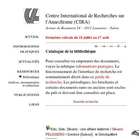
Centre International de Recherches sur
l'Anarchisme (CIRA)
Avenue de Beaumont 24 – 1012 Lausanne – Suisse
accueil
Fermeture estivale du 18 juillet au 17 août
informations
de
–
en
–
es
–
fr
–
it
pratiques
Catalogue de la bibliothèque
Pour consulter ou emprunter des documents,
actualités
voyez la rubrique
informations pratiques
. Le
ressources
fonctionnement de l'interface de recherche est
sommairement décrit dans ce
guide de
Bibliothèque
recherche
. Les périodiques, les brochures et
Archives, documentation
et collections
certains documents rares ou anciens sont exclus
du prêt et doivent être consultés sur place.
publications
Nouvelle recherche
liens
Edo, Sole, Silvano : une affaire italienne
/
Silvano
PELISSERO
/ Genève [Suisse] : le Déséquilibré