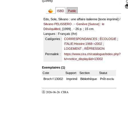
([1999])
ISBD
Public
Edo, Sole, Silvano : une affaire italienne [texte imprimé] /
Silvano PELISSERO
. -
Genève [Suisse] : le
Déséquilibré
, [1999] . - 26 p. ; 15 cm.
Langues
: Français (
fre
)
Catégories :
CORRESPONDANCES
;
ÉCOLOGIE
;
ITALIE:Histoire:1968->2002
;
LOGEMENT
;
RÉPRESSION
Permalink :
https://www.cira.ch/catalogue/index.php?
lvl=notice_display&id=13002
Exemplaires (1)
Cote
Support
Section
Statut
Broch f 13002
Imprimé
Bibliothèque
Prêt exclu
Ⓐ 2026-06-26
CIRA
valider