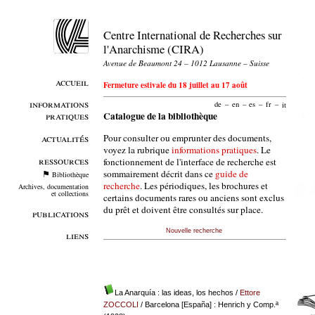
Centre International de Recherches sur
l'Anarchisme (CIRA)
Avenue de Beaumont 24 – 1012 Lausanne – Suisse
accueil
Fermeture estivale du 18 juillet au 17 août
informations
de
–
en
–
es
–
fr
–
it
pratiques
Catalogue de la bibliothèque
Pour consulter ou emprunter des documents,
actualités
voyez la rubrique
informations pratiques
. Le
ressources
fonctionnement de l'interface de recherche est
sommairement décrit dans ce
guide de
Bibliothèque
recherche
. Les périodiques, les brochures et
Archives, documentation
et collections
certains documents rares ou anciens sont exclus
du prêt et doivent être consultés sur place.
publications
Nouvelle recherche
liens
La Anarquía : las ideas, los hechos
/
Ettore
ZOCCOLI
/ Barcelona [España] : Henrich y Comp.ª