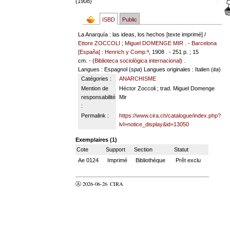
(1908)
ISBD
Public
La Anarquía : las ideas, los hechos [texte imprimé] /
Ettore ZOCCOLI
;
Miguel DOMENGE MIR
. -
Barcelona
[España] : Henrich y Comp.ª
, 1908 . - 251 p. ; 15
cm. - (
Biblioteca sociológica internacional
) .
Langues
: Espagnol (
spa
)
Langues originales
: Italien (
ita
)
Catégories :
ANARCHISME
Mention de
Héctor Zoccoli ; trad. Miguel Domenge
responsabilité
Mir
:
Permalink :
https://www.cira.ch/catalogue/index.php?
lvl=notice_display&id=13050
Exemplaires (1)
Cote
Support
Section
Statut
Ae 0124
Imprimé
Bibliothèque
Prêt exclu
Ⓐ 2026-06-26
CIRA
valider