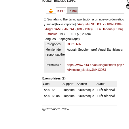
[Cuba] : Estudios (1950)
ISBD
Public
El Socialismo libertario, aportación a un nuevo orden ético
y social [texte imprimé] /
Augustin SOUCHY (1892-1984)
;
Angel SAMBLANCAT (1885-1963)
. -
La Habana [Cuba]
: Estudios
, 1950 . - 161 p. ; 20 cm.
Langues
: Espagnol (
spa
)
Catégories :
DOCTRINE
Mention de
Agustin Souchy ; préf. Angel Samblancat
responsabilité
:
Permalink :
https://www.cira.ch/catalogue/index.php?
lvl=notice_display&id=13053
Exemplaires (2)
Cote
Support
Section
Statut
Ae 0165
Imprimé
Bibliothèque
Prêt réservé
Ae 0165 dbl
Imprimé
Bibliothèque
Prêt réservé
Ⓐ 2026-06-26
CIRA
valider