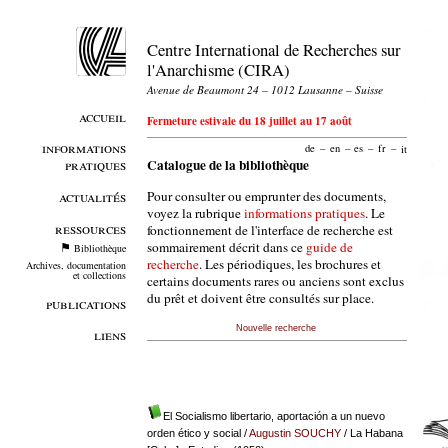
Centre International de Recherches sur
l'Anarchisme (CIRA)
Avenue de Beaumont 24 – 1012 Lausanne – Suisse
accueil
Fermeture estivale du 18 juillet au 17 août
informations
de
–
en
–
es
–
fr
–
it
pratiques
Catalogue de la bibliothèque
Pour consulter ou emprunter des documents,
actualités
voyez la rubrique
informations pratiques
. Le
ressources
fonctionnement de l'interface de recherche est
sommairement décrit dans ce
guide de
Bibliothèque
recherche
. Les périodiques, les brochures et
Archives, documentation
et collections
certains documents rares ou anciens sont exclus
du prêt et doivent être consultés sur place.
publications
Nouvelle recherche
liens
El Socialismo libertario, aportación a un nuevo
orden ético y social
/
Augustin SOUCHY
/ La Habana