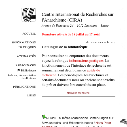
Centre International de Recherches sur
l'Anarchisme (CIRA)
Avenue de Beaumont 24 – 1012 Lausanne – Suisse
accueil
Fermeture estivale du 18 juillet au 17 août
informations
de
–
en
–
es
–
fr
–
it
pratiques
Catalogue de la bibliothèque
Pour consulter ou emprunter des documents,
actualités
voyez la rubrique
informations pratiques
. Le
ressources
fonctionnement de l'interface de recherche est
sommairement décrit dans ce
guide de
Bibliothèque
recherche
. Les périodiques, les brochures et
Archives, documentation
et collections
certains documents rares ou anciens sont exclus
du prêt et doivent être consultés sur place.
publications
Nouvelle recherche
liens
Ni Dieu - ni mètre Anarchische Bemerkungen zur
Bewusstseins- und Erkenntnistheorie
/
Hans Peter