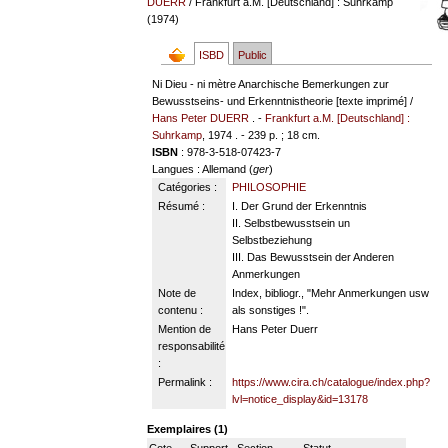
DUERR
/ Frankfurt a.M. [Deutschland] : Suhrkamp
(1974)
ISBD
Public
Ni Dieu - ni mètre Anarchische Bemerkungen zur
Bewusstseins- und Erkenntnistheorie [texte imprimé] /
Hans Peter DUERR
. -
Frankfurt a.M. [Deutschland] :
Suhrkamp
, 1974 . - 239 p. ; 18 cm.
ISBN
: 978-3-518-07423-7
Langues
: Allemand (
ger
)
Catégories :
PHILOSOPHIE
Résumé :
I. Der Grund der Erkenntnis
II. Selbstbewusstsein un
Selbstbeziehung
III. Das Bewusstsein der Anderen
Anmerkungen
Note de
Index, bibliogr., "Mehr Anmerkungen usw
contenu :
als sonstiges !".
Mention de
Hans Peter Duerr
responsabilité
:
Permalink :
https://www.cira.ch/catalogue/index.php?
lvl=notice_display&id=13178
Exemplaires (1)
Cote
Support
Section
Statut