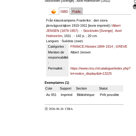
Stockholm [Sverige] : Axel Holmström (1911)
ISBD
Public
Från klasskampens Frankrike : den stora
järnvägssträjken 1910-1911 [texte imprimé] /
Albert
JENSEN (1879-1957)
. -
Stockholm [Sverige] : Axel
Holmström
, 1911 . - 142 p. ; 20 cm.
Langues
: Suédois (
swe
)
Catégories :
FRANCE:Histoire:1894-1914
;
GREVE
Mention de
Albert Jensen
responsabilité
:
Permalink :
https://www.cira.ch/catalogue/index.php?
lvl=notice_display&id=13225
Exemplaires (1)
Cote
Support
Section
Statut
As 051
Imprimé
Bibliothèque
Prêt possible
Ⓐ 2026-06-26
CIRA
valider