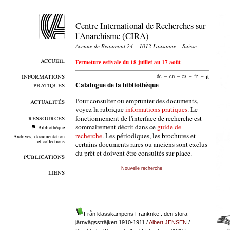
Centre International de Recherches sur
l'Anarchisme (CIRA)
Avenue de Beaumont 24 – 1012 Lausanne – Suisse
accueil
Fermeture estivale du 18 juillet au 17 août
informations
de
–
en
–
es
–
fr
–
it
pratiques
Catalogue de la bibliothèque
Pour consulter ou emprunter des documents,
actualités
voyez la rubrique
informations pratiques
. Le
ressources
fonctionnement de l'interface de recherche est
sommairement décrit dans ce
guide de
Bibliothèque
recherche
. Les périodiques, les brochures et
Archives, documentation
et collections
certains documents rares ou anciens sont exclus
du prêt et doivent être consultés sur place.
publications
Nouvelle recherche
liens
Från klasskampens Frankrike : den stora
järnvägssträjken 1910-1911
/
Albert JENSEN
/