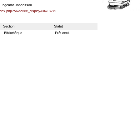
s. Ingemar Johansson
index.php?lvl=notice_display&id=13279
Section
Statut
Bibliothèque
Prêt exclu