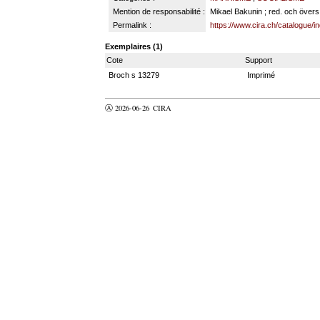
Mention de responsabilité :
Mikael Bakunin ; red. och över
Permalink :
https://www.cira.ch/catalogue/
Exemplaires (1)
Cote
Support
Broch s 13279
Imprimé
Ⓐ 2026-06-26
CIRA
valider