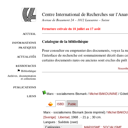
Centre International de Recherches sur l'An
Avenue de Beaumont 24 – 1012 Lausanne – Suisse
Fermeture estivale du 18 juillet au 17 août
accueil
Catalogue de la bibliothèque
informations
pratiques
Pour consulter ou emprunter des documents, voyez la r
l'interface de recherche est sommairement décrit dans c
actualités
certains documents rares ou anciens sont exclus du prêt 
ressources
Nouvell
Bibliothèque
Archives, documentation
et collections
publications
Marx - socialismens Bismark
/
Michel BAKOUNINE
/ Göteb
liens
ISBD
Public
Marx - socialismens Bismark [texte imprimé] /
Michel BAKOU
[Sverige] : Libertad
, 1968 . - 21 p. ; 30 cm.
Langues
: Suédois (
swe
)
Catégories :
MARXISME
;
SOCIALISME