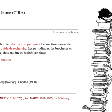
archisme (CIRA)
de
–
en
–
es
–
fr
–
it
ubrique
informations pratiques
. Le fonctionnement de
e
guide de recherche
. Les périodiques, les brochures et
et doivent être consultés sur place.
e recherche
org [Sverige] : Libertad (1968)
NINE (1814-1876)
;
Karl MARX (1818-1883)
. -
Göteborg