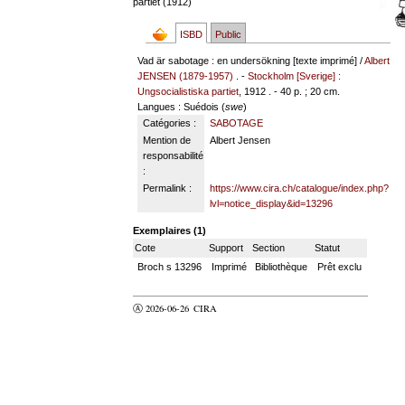
partiet (1912)
ISBD
Public
Vad är sabotage : en undersökning [texte imprimé] /
Albert
JENSEN (1879-1957)
. -
Stockholm [Sverige] :
Ungsocialistiska partiet
, 1912 . - 40 p. ; 20 cm.
Langues
: Suédois (
swe
)
Catégories :
SABOTAGE
Mention de
Albert Jensen
responsabilité
:
Permalink :
https://www.cira.ch/catalogue/index.php?
lvl=notice_display&id=13296
Exemplaires (1)
Cote
Support
Section
Statut
Broch s 13296
Imprimé
Bibliothèque
Prêt exclu
Ⓐ 2026-06-26
CIRA
valider