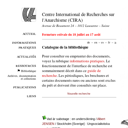
Centre International de Recherches sur
l'Anarchisme (CIRA)
Avenue de Beaumont 24 – 1012 Lausanne – Suisse
accueil
Fermeture estivale du 18 juillet au 17 août
informations
de
–
en
–
es
–
fr
–
it
pratiques
Catalogue de la bibliothèque
Pour consulter ou emprunter des documents,
actualités
voyez la rubrique
informations pratiques
. Le
ressources
fonctionnement de l'interface de recherche est
sommairement décrit dans ce
guide de
Bibliothèque
recherche
. Les périodiques, les brochures et
Archives, documentation
et collections
certains documents rares ou anciens sont exclus
du prêt et doivent être consultés sur place.
publications
Nouvelle recherche
liens
Vad är sabotage : en undersökning
/
Albert
JENSEN
/ Stockholm [Sverige] : Ungsocialistiska