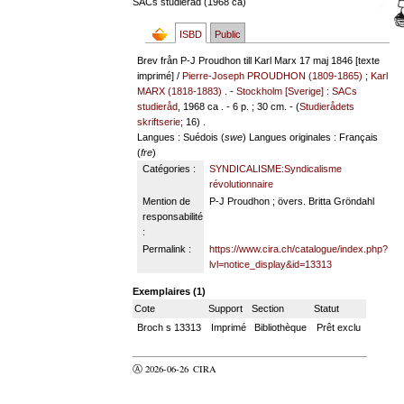
SACs studieråd (1968 ca)
ISBD
Public
Brev från P-J Proudhon till Karl Marx 17 maj 1846 [texte
imprimé] /
Pierre-Joseph PROUDHON (1809-1865)
;
Karl
MARX (1818-1883)
. -
Stockholm [Sverige] : SACs
studieråd
, 1968 ca . - 6 p. ; 30 cm. - (
Studierådets
skriftserie
; 16) .
Langues
: Suédois (
swe
)
Langues originales
: Français
(
fre
)
Catégories :
SYNDICALISME:Syndicalisme
révolutionnaire
Mention de
P-J Proudhon ; övers. Britta Gröndahl
responsabilité
:
Permalink :
https://www.cira.ch/catalogue/index.php?
lvl=notice_display&id=13313
Exemplaires (1)
Cote
Support
Section
Statut
Broch s 13313
Imprimé
Bibliothèque
Prêt exclu
Ⓐ 2026-06-26
CIRA
valider