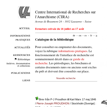
Centre International de Recherches sur
l'Anarchisme (CIRA)
Avenue de Beaumont 24 – 1012 Lausanne – Suisse
accueil
Fermeture estivale du 18 juillet au 17 août
informations
de
–
en
–
es
–
fr
–
it
pratiques
Catalogue de la bibliothèque
Pour consulter ou emprunter des documents,
actualités
voyez la rubrique
informations pratiques
. Le
ressources
fonctionnement de l'interface de recherche est
sommairement décrit dans ce
guide de
Bibliothèque
recherche
. Les périodiques, les brochures et
Archives, documentation
et collections
certains documents rares ou anciens sont exclus
du prêt et doivent être consultés sur place.
publications
Nouvelle recherche
liens
Brev från P-J Proudhon till Karl Marx 17 maj 1846
/
Pierre-Joseph PROUDHON
/ Stockholm [Sverige] :