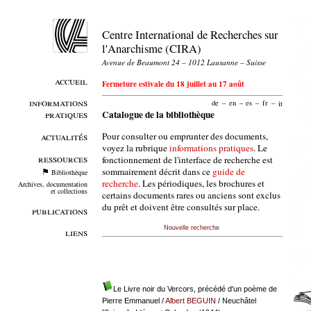
Centre International de Recherches sur
l'Anarchisme (CIRA)
Avenue de Beaumont 24 – 1012 Lausanne – Suisse
accueil
Fermeture estivale du 18 juillet au 17 août
informations
de
–
en
–
es
–
fr
–
it
pratiques
Catalogue de la bibliothèque
Pour consulter ou emprunter des documents,
actualités
voyez la rubrique
informations pratiques
. Le
ressources
fonctionnement de l'interface de recherche est
sommairement décrit dans ce
guide de
Bibliothèque
recherche
. Les périodiques, les brochures et
Archives, documentation
et collections
certains documents rares ou anciens sont exclus
du prêt et doivent être consultés sur place.
publications
Nouvelle recherche
liens
Le Livre noir du Vercors, précédé d'un poème de
Pierre Emmanuel
/
Albert BEGUIN
/ Neuchâtel