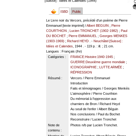
[Suisse] : Idées et Calendes (1944)
ISBD
Public
Le Livre noir du Vercors, précédé d'un poème de Pierre
Emmanuel [texte imprimé] /
Albert BEGUIN
;
Pierre
COURTHION
;
Lucien TRONCHET (1902-1982)
;
Paul
DU BOCHET
;
Pierre EMMANUEL
;
Georges MENKES
(1903-1969)
;
Richard HEYD
. -
Neuchâtel [Suisse] :
Idées et Calendes
, 1944 . - 119 p. : ill. ; 21 cm.
Langues
: Français (
fre
)
Catégories :
FRANCE:Histoire:1940-1945
;
GUERRE:Deuxième guerre mondiale
;
ICONOGRAPHIE
;
LUTTE ARMÉE
;
RÉPRESSION
Résumé :
Vercors / Pierre Emmanuel
Introduction
Faits et témoignages / Georges Menkès
L'atmosphère / Pierre Courthion
Du mémorial à l'oppression aux
charniers de Bron / Richard Heyd
Au seuil de l'enfer / Albert Béguin
Nos conclusions / Paul du Bochet
Reconstruire / Lucien Tronchet
Note de
Photos n/b par Lucien Tronchet.
contenu :
Mention de
Lucien Tronchet, Albert Béguin, Pierre