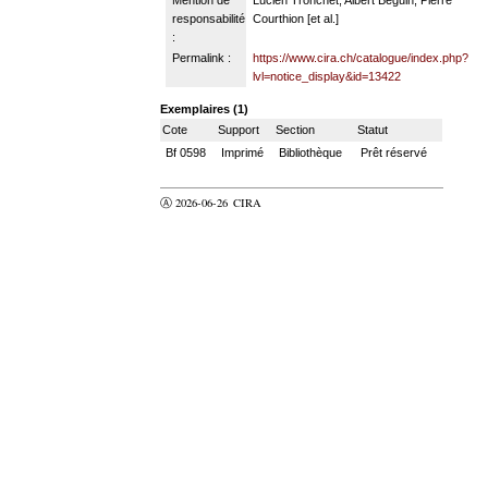
responsabilité
Courthion [et al.]
:
Permalink :
https://www.cira.ch/catalogue/index.php?
lvl=notice_display&id=13422
Exemplaires (1)
Cote
Support
Section
Statut
Bf 0598
Imprimé
Bibliothèque
Prêt réservé
Ⓐ 2026-06-26
CIRA
valider