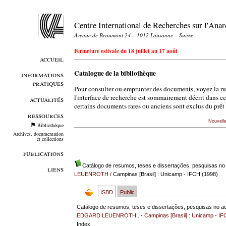
Centre International de Recherches sur l'An
Avenue de Beaumont 24 – 1012 Lausanne – Suisse
Fermeture estivale du 18 juillet au 17 août
accueil
Catalogue de la bibliothèque
informations
pratiques
Pour consulter ou emprunter des documents, voyez la r
l'interface de recherche est sommairement décrit dans c
actualités
certains documents rares ou anciens sont exclus du prêt 
ressources
Nouvell
Bibliothèque
Archives, documentation
et collections
publications
Catálogo de resumos, teses e dissertações, pesquisas no
liens
LEUENROTH
/ Campinas [Brasil] : Unicamp - IFCH (1998)
ISBD
Public
Catálogo de resumos, teses e dissertações, pesquisas no ac
EDGARD LEUENROTH
. -
Campinas [Brasil] : Unicamp - I
Index