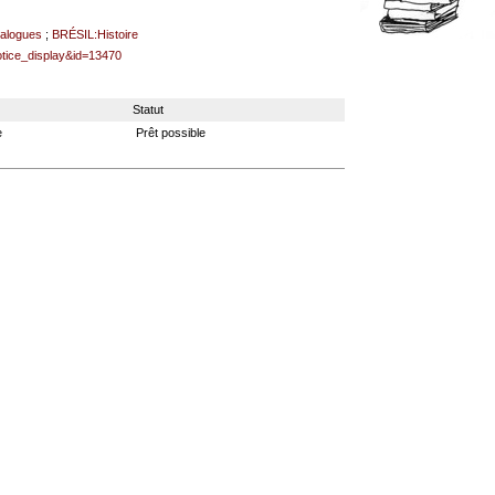
alogues
;
BRÉSIL:Histoire
notice_display&id=13470
Statut
e
Prêt possible