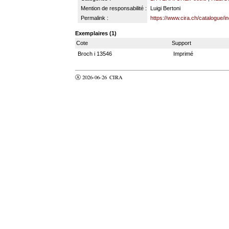
Mention de responsabilité :
Luigi Bertoni
Permalink :
https://www.cira.ch/catalogue/
Exemplaires (1)
Cote
Support
Broch i 13546
Imprimé
Ⓐ 2026-06-26
CIRA
valider