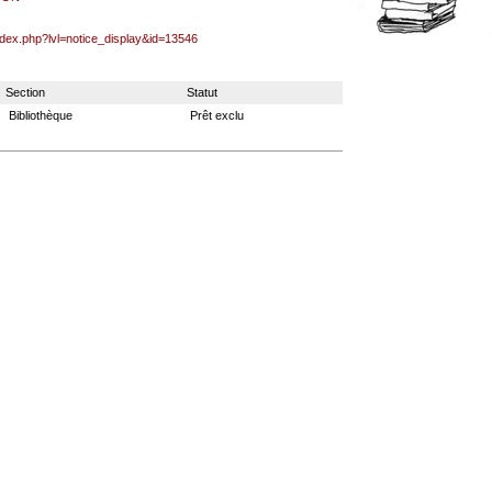
index.php?lvl=notice_display&id=13546
Section
Statut
Bibliothèque
Prêt exclu