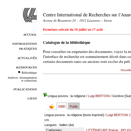
Centre International de Recherches sur l'An
Avenue de Beaumont 24 – 1012 Lausanne – Suisse
Fermeture estivale du 18 juillet au 17 août
accueil
Catalogue de la bibliothèque
informations
pratiques
Pour consulter ou emprunter des documents, voyez la r
l'interface de recherche est sommairement décrit dans c
actualités
certains documents rares ou anciens sont exclus du prêt 
ressources
Nouvell
Bibliothèque
Archives, documentation
et collections
publications
Lingua povera : la religione
/
Luigi BERTONI
/ Genève [Suis
liens
ISBD
Public
Lingua povera : la religione [texte imprimé] /
Luigi BERTONI (
cm.
Langues
: Italien (
ita
)
Catégories :
LITTÉRATURE:Poésie
;
RELIG