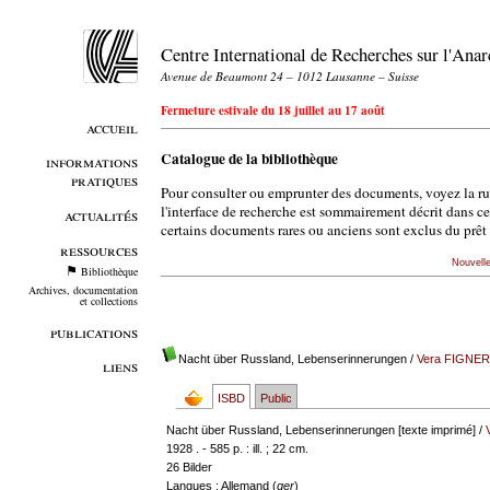
Centre International de Recherches sur l'An
Avenue de Beaumont 24 – 1012 Lausanne – Suisse
Fermeture estivale du 18 juillet au 17 août
accueil
Catalogue de la bibliothèque
informations
pratiques
Pour consulter ou emprunter des documents, voyez la r
l'interface de recherche est sommairement décrit dans c
actualités
certains documents rares ou anciens sont exclus du prêt 
ressources
Nouvell
Bibliothèque
Archives, documentation
et collections
publications
Nacht über Russland, Lebenserinnerungen
/
Vera FIGNER
liens
ISBD
Public
Nacht über Russland, Lebenserinnerungen [texte imprimé] /
1928 . - 585 p. : ill. ; 22 cm.
26 Bilder
Langues
: Allemand (
ger
)