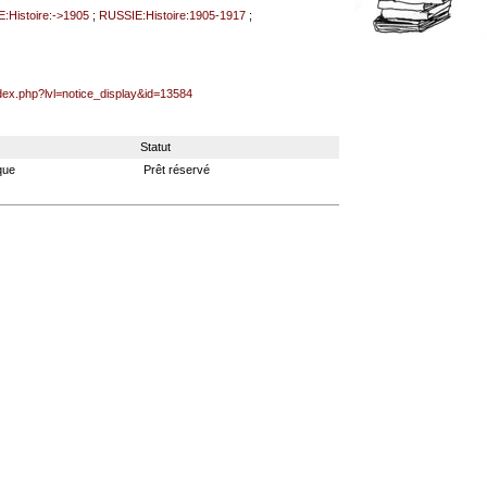
:Histoire:->1905
;
RUSSIE:Histoire:1905-1917
;
ndex.php?lvl=notice_display&id=13584
Statut
que
Prêt réservé