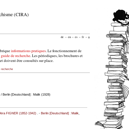
archisme (CIRA)
de
–
en
–
es
–
fr
–
it
ubrique
informations pratiques
. Le fonctionnement de
e
guide de recherche
. Les périodiques, les brochures et
et doivent être consultés sur place.
e recherche
/ Berlin [Deutschland] : Malik (1928)
Vera FIGNER (1852-1942)
. -
Berlin [Deutschland] : Malik
,