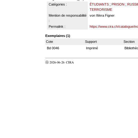
Catégories :
ÉTUDIANTS
;
PRISON
;
RUSSIE
TERRORISME
Mention de responsabilité
von Wera Figner
:
Permalink :
https://www.cira.ch/catalogue/i
Exemplaires (1)
Cote
Support
Section
Bd 0046
Imprimé
Bibliothè
Ⓐ 2026-06-26
CIRA
valider