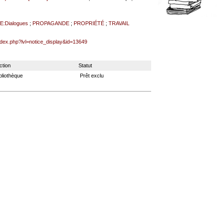
:Dialogues
;
PROPAGANDE
;
PROPRIÉTÉ
;
TRAVAIL
index.php?lvl=notice_display&id=13649
ction
Statut
bliothèque
Prêt exclu