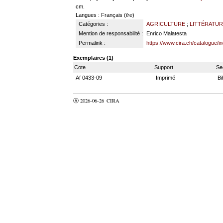
cm.
Langues
: Français (
fre
)
Catégories :
AGRICULTURE
;
LITTÉRATURE
Mention de responsabilité :
Enrico Malatesta
Permalink :
https://www.cira.ch/catalogue/
Exemplaires (1)
Cote
Support
Se
Af 0433-09
Imprimé
Bi
Ⓐ 2026-06-26
CIRA
valider