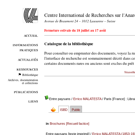
Centre International de Recherches sur l'An
Avenue de Beaumont 24 – 1012 Lausanne – Suisse
Fermeture estivale du 18 juillet au 17 août
accueil
Catalogue de la bibliothèque
informations
pratiques
Pour consulter ou emprunter des documents, voyez la r
l'interface de recherche est sommairement décrit dans c
actualités
certains documents rares ou anciens sont exclus du prêt 
ressources
Nouvell
Bibliothèque
Archives, documentation
et collections
publications
Entre paysans
/
Errico MALATESTA
/ Paris [France] : Libra
liens
ISBD
Public
in
Brochures [Recueil factice]
Entre paysans [texte imprimé] /
Errico MALATESTA (1853-19