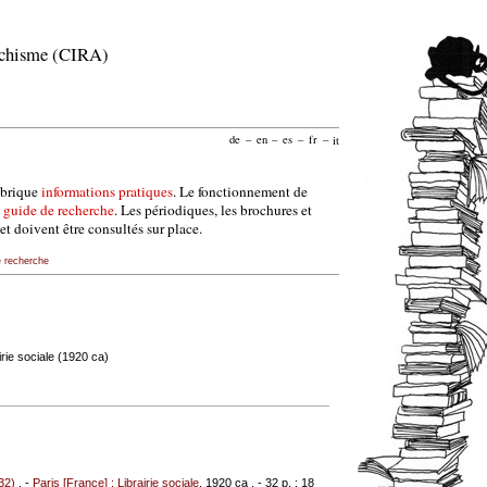
archisme (CIRA)
de
–
en
–
es
–
fr
–
it
ubrique
informations pratiques
. Le fonctionnement de
e
guide de recherche
. Les périodiques, les brochures et
et doivent être consultés sur place.
e recherche
irie sociale (1920 ca)
32)
. -
Paris [France] : Librairie sociale
, 1920 ca . - 32 p. ; 18