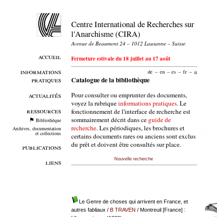
Centre International de Recherches sur
l'Anarchisme (CIRA)
Avenue de Beaumont 24 – 1012 Lausanne – Suisse
accueil
Fermeture estivale du 18 juillet au 17 août
informations
de
–
en
–
es
–
fr
–
it
pratiques
Catalogue de la bibliothèque
Pour consulter ou emprunter des documents,
actualités
voyez la rubrique
informations pratiques
. Le
ressources
fonctionnement de l'interface de recherche est
sommairement décrit dans ce
guide de
Bibliothèque
recherche
. Les périodiques, les brochures et
Archives, documentation
et collections
certains documents rares ou anciens sont exclus
du prêt et doivent être consultés sur place.
publications
Nouvelle recherche
liens
Le Genre de choses qui arrivent en France, et
autres fabliaux
/
B TRAVEN
/ Montreuil [France] :