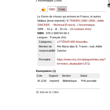
L'Insomniaque (1999)
ISBD
Public
Le Genre de choses qui arrivent en France, et autres
fabliaux [texte imprimé] /
B TRAVEN (1882-1969)
;
Adèle
ZWICKER
. -
Montreuil [France] : L'Insomniaque
,
1999 . - 61 p. : ill. ; 15 cm. - (
A couteaux tirés
) .
ISBN
: 978-2-908744-58-3
Langues
: Français (
fre
)
Catégories :
LITTÉRATURE:Nouvelles
Mention de
Ret Marut alias B. Traven ; trad. Adèle
responsabilité
Zwicker
:
Permalink :
https://www.cira.ch/catalogue/index.php?
lvl=notice_display&id=13711
Exemplaires (1)
Cote
Support
Section
Statut
Af 1226
Imprimé
Bibliothèque
Prêt possible
Ⓐ 2026-06-26
CIRA
valider