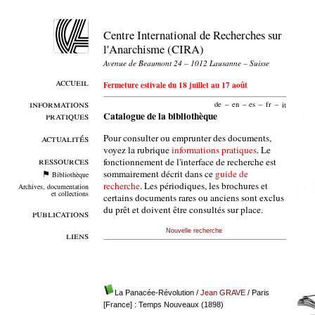
Centre International de Recherches sur
l'Anarchisme (CIRA)
Avenue de Beaumont 24 – 1012 Lausanne – Suisse
accueil
Fermeture estivale du 18 juillet au 17 août
informations
de
–
en
–
es
–
fr
–
it
pratiques
Catalogue de la bibliothèque
Pour consulter ou emprunter des documents,
actualités
voyez la rubrique
informations pratiques
. Le
ressources
fonctionnement de l'interface de recherche est
sommairement décrit dans ce
guide de
Bibliothèque
recherche
. Les périodiques, les brochures et
Archives, documentation
et collections
certains documents rares ou anciens sont exclus
du prêt et doivent être consultés sur place.
publications
Nouvelle recherche
liens
La Panacée-Révolution
/
Jean GRAVE
/ Paris
[France] : Temps Nouveaux (1898)