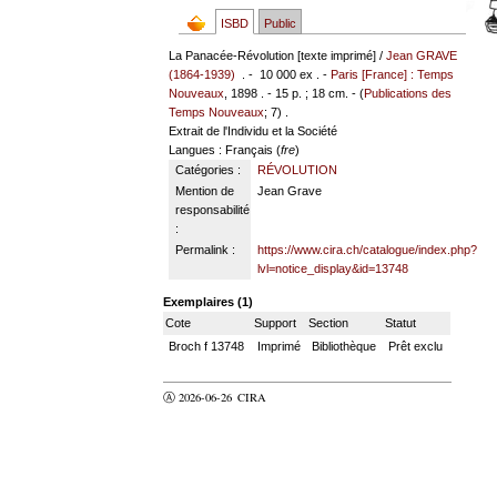
ISBD
Public
La Panacée-Révolution [texte imprimé] /
Jean GRAVE
(1864-1939)
. - 10 000 ex . -
Paris [France] : Temps
Nouveaux
, 1898 . - 15 p. ; 18 cm. - (
Publications des
Temps Nouveaux
; 7) .
Extrait de l'Individu et la Société
Langues
: Français (
fre
)
Catégories :
RÉVOLUTION
Mention de
Jean Grave
responsabilité
:
Permalink :
https://www.cira.ch/catalogue/index.php?
lvl=notice_display&id=13748
Exemplaires (1)
Cote
Support
Section
Statut
Broch f 13748
Imprimé
Bibliothèque
Prêt exclu
Ⓐ 2026-06-26
CIRA
valider