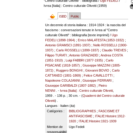
"Centro culturale Olivetti" : bibliografia
/
Ugo FEDELI
/
Ivrea [Italia] : Centro culturale Olivetti (1959)
ISBD
Public
Un decennio di storia italiana : 1914-1924 : la nascita del
fascismo : conversazioni tenute in Ivrea al "Centro
culturale Olivetti" : bibliografia [texte imprimé] /
Ugo
FEDELI (1898-1964)
;
Errico MALATESTA (1853-1932)
;
Antonio GRAMSCI (1891-1937)
;
Nello ROSSELLI (1900-
1937)
;
Carlo ROSSELLI (1899-1937)
;
Claudio TREVES
;
Filippo TURATI
;
Antonio GRAZIADEI
;
Andrea COSTA
(1851-1910)
;
Luigi FABBRI (1877-1935)
;
Carlo
PISACANE (1818-1857)
;
Giuseppe MAZZINI (1805-
1872)
;
Ruggero BONGHI
;
Giovanni BOVIO
;
Carlo
CATTANEO (1801-1869)
;
Felice CAVALLOTTI
;
Napoleone COLAJANNI
;
Giuseppe FERRARI
;
Giuseppe GARIBALDI (1807-1882)
;
Pietro
NENNI
. -
Ivrea [Italia] : Centro culturale Olivetti
,
1959 . - 136 p. ; 30 cm. - (
Quaderni del Centro culturale
Olivetti
) .
Langues
: Italien (
ita
)
Catégories :
BIBLIOGRAPHIES
;
FASCISME ET
ANTIFASCISME
;
ITALIE:Histoire:1912-
1920
;
ITALIE:Histoire:1921-1939
Mention de
Ugo Fedeli
responsabilité