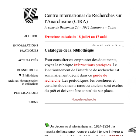
Centre International de Recherches sur
l'Anarchisme (CIRA)
Avenue de Beaumont 24 – 1012 Lausanne – Suisse
accueil
Fermeture estivale du 18 juillet au 17 août
informations
de
–
en
–
es
–
fr
–
it
pratiques
Catalogue de la bibliothèque
Pour consulter ou emprunter des documents,
actualités
voyez la rubrique
informations pratiques
. Le
ressources
fonctionnement de l'interface de recherche est
sommairement décrit dans ce
guide de
Bibliothèque
recherche
. Les périodiques, les brochures et
Archives, documentation
et collections
certains documents rares ou anciens sont exclus
du prêt et doivent être consultés sur place.
publications
Nouvelle recherche
liens
Un decennio di storia italiana : 1914-1924 : la
nascita del fascismo : conversazioni tenute in Ivrea al