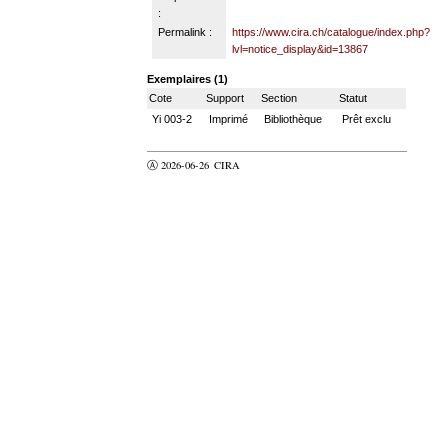
:
Permalink :
https://www.cira.ch/catalogue/index.php?
lvl=notice_display&id=13867
Exemplaires (1)
Cote
Support
Section
Statut
Yi 003-2
Imprimé
Bibliothèque
Prêt exclu
Ⓐ 2026-06-26
CIRA
valider