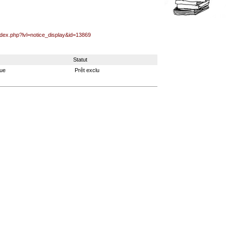
index.php?lvl=notice_display&id=13869
Statut
que
Prêt exclu