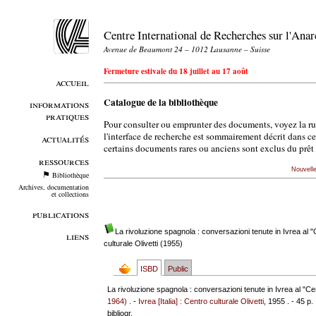
Centre International de Recherches sur l'An
Avenue de Beaumont 24 – 1012 Lausanne – Suisse
Fermeture estivale du 18 juillet au 17 août
accueil
Catalogue de la bibliothèque
informations
pratiques
Pour consulter ou emprunter des documents, voyez la r
l'interface de recherche est sommairement décrit dans c
actualités
certains documents rares ou anciens sont exclus du prêt 
ressources
Nouvell
Bibliothèque
Archives, documentation
et collections
publications
La rivoluzione spagnola : conversazioni tenute in Ivrea al "C
liens
culturale Olivetti (1955)
ISBD
Public
La rivoluzione spagnola : conversazioni tenute in Ivrea al "Cen
1964)
. -
Ivrea [Italia] : Centro culturale Olivetti
, 1955 . - 45 p.
bibliogr.