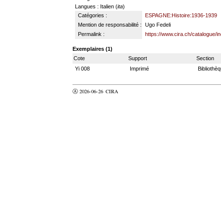
Langues
: Italien (
ita
)
Catégories :
ESPAGNE:Histoire:1936-1939
Mention de responsabilité :
Ugo Fedeli
Permalink :
https://www.cira.ch/catalogue/
Exemplaires (1)
Cote
Support
Section
Yi 008
Imprimé
Bibliothè
Ⓐ 2026-06-26
CIRA
valider