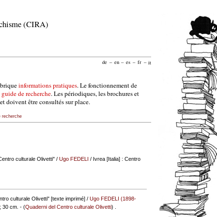
archisme (CIRA)
de
–
en
–
es
–
fr
–
it
ubrique
informations pratiques
. Le fonctionnement de
e
guide de recherche
. Les périodiques, les brochures et
et doivent être consultés sur place.
e recherche
entro culturale Olivetti"
/
Ugo FEDELI
/ Ivrea [Italia] : Centro
tro culturale Olivetti" [texte imprimé] /
Ugo FEDELI (1898-
 ; 30 cm. - (
Quaderni del Centro culturale Olivetti
) .