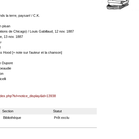
ds la terre, paysan! / C.K.
n pisan
ions de Chicago) / Louis Gabillaud, 12 nov. 1887
e, 13 nov. 1887
u
t
 Hood [+ note sur l'auteur et la chanson]
re Dupont
beaudie
ron
celli
index.php?lvl=notice_display&id=13938
Section
Statut
Bibliothèque
Prêt exclu