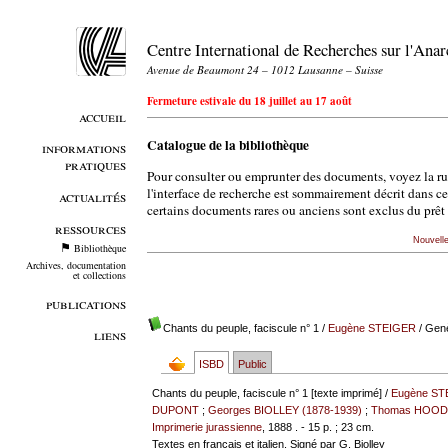
Centre International de Recherches sur l'An
Avenue de Beaumont 24 – 1012 Lausanne – Suisse
Fermeture estivale du 18 juillet au 17 août
accueil
Catalogue de la bibliothèque
informations
pratiques
Pour consulter ou emprunter des documents, voyez la r
l'interface de recherche est sommairement décrit dans c
actualités
certains documents rares ou anciens sont exclus du prêt 
ressources
Nouvell
Bibliothèque
Archives, documentation
et collections
publications
Chants du peuple, faciscule n° 1
/
Eugène STEIGER
/ Genè
liens
ISBD
Public
Chants du peuple, faciscule n° 1 [texte imprimé] /
Eugène ST
DUPONT
;
Georges BIOLLEY (1878-1939)
;
Thomas HOO
Imprimerie jurassienne
, 1888 . - 15 p. ; 23 cm.
Textes en français et italien. Signé par G. Biolley