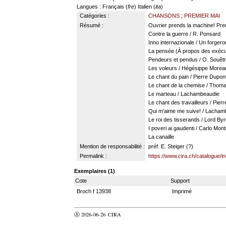
Langues
: Français (
fre
) Italien (
ita
)
Catégories :
CHANSONS
;
PREMIER MAI
Résumé :
Ouvrier prends la machine! Pren
Contre la guerre / R. Ponsard
Inno internazionale / Un forgero
La pensée (À propos des exécut
Pendeurs et pendus / O. Souêtr
Les voleurs / Hégésippe Morea
Le chant du pain / Pierre Dupon
Le chant de la chemise / Thomas
Le marteau / Lachambeaudie
Le chant des travailleurs / Pier
Qui m'aime me suive! / Lacham
Le roi des tisserands / Lord By
I poveri ai gaudenti / Carlo Monti
La canaille
Mention de responsabilité :
préf. E. Steiger (?)
Permalink :
https://www.cira.ch/catalogue/
Exemplaires (1)
Cote
Support
Broch f 13938
Imprimé
Ⓐ 2026-06-26
CIRA
valider