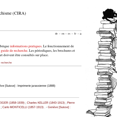
archisme (CIRA)
de
–
en
–
es
–
fr
–
it
ubrique
informations pratiques
. Le fonctionnement de
e
guide de recherche
. Les périodiques, les brochures et
et doivent être consultés sur place.
e recherche
ve [Suisse] : Imprimerie jurassienne (1888)
EIGER (1858-1939)
;
Charles KELLER (1843-1913)
;
Pierre
D
;
Carlo MONTICELLI (1857-1913)
. -
Genève [Suisse] :