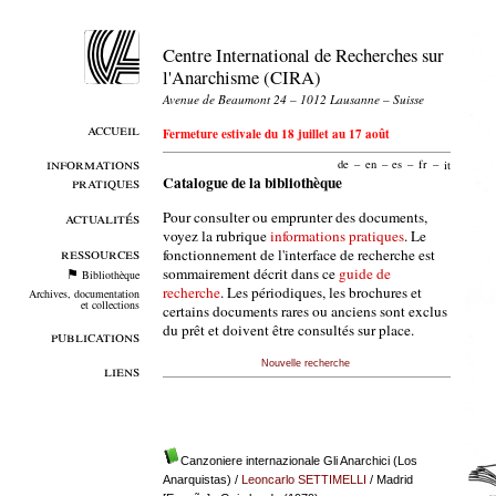
Centre International de Recherches sur
l'Anarchisme (CIRA)
Avenue de Beaumont 24 – 1012 Lausanne – Suisse
accueil
Fermeture estivale du 18 juillet au 17 août
informations
de
–
en
–
es
–
fr
–
it
pratiques
Catalogue de la bibliothèque
Pour consulter ou emprunter des documents,
actualités
voyez la rubrique
informations pratiques
. Le
ressources
fonctionnement de l'interface de recherche est
sommairement décrit dans ce
guide de
Bibliothèque
recherche
. Les périodiques, les brochures et
Archives, documentation
et collections
certains documents rares ou anciens sont exclus
du prêt et doivent être consultés sur place.
publications
Nouvelle recherche
liens
Canzoniere internazionale Gli Anarchici (Los
Anarquistas)
/
Leoncarlo SETTIMELLI
/ Madrid