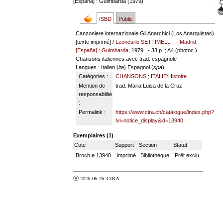
[España] : Guimbarda (1979)
ISBD
Public
Canzoniere internazionale Gli Anarchici (Los Anarquistas)
[texte imprimé] /
Leoncarlo SETTIMELLI
. -
Madrid
[España] : Guimbarda
, 1979 . - 33 p. ; A4 (photoc.).
Chansons italiennes avec trad. espagnole
Langues
: Italien (
ita
) Espagnol (
spa
)
Catégories :
CHANSONS
;
ITALIE:Histoire
Mention de
trad. Maria Luisa de la Cruz
responsabilité
:
Permalink :
https://www.cira.ch/catalogue/index.php?
lvl=notice_display&id=13940
Exemplaires (1)
Cote
Support
Section
Statut
Broch e 13940
Imprimé
Bibliothèque
Prêt exclu
Ⓐ 2026-06-26
CIRA
valider