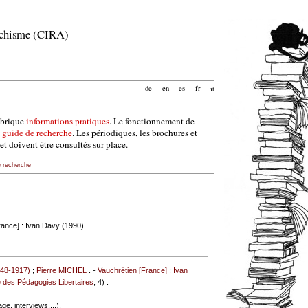
archisme (CIRA)
de
–
en
–
es
–
fr
–
it
ubrique
informations pratiques
. Le fonctionnement de
e
guide de recherche
. Les périodiques, les brochures et
et doivent être consultés sur place.
e recherche
rance] : Ivan Davy (1990)
48-1917)
;
Pierre MICHEL
. -
Vauchrétien [France] : Ivan
ire des Pédagogies Libertaires
; 4) .
e, interviews,...).