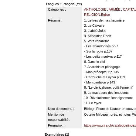
Langues
: Français (
fre
)
Catégories :
ANTHOLOGIE
;
ARMÉE
;
CAPITA
RELIGION:Eglise
Résumé :
1. Lettres de ma chaumière
2. Le Calvaire
3. L'abbé Jules
4. Sébastien Roch
5. Vers l'anarchie
- Les abandonnés p.97
- Sur la route p.107
- Les petits martyrs p.117
6. Dans le ciel
7. Anarchie et pédagogie
- Mon précepteur p.135
- Cartouche et Loyola p.139
- Mon pantalon p.143
8. "Le cléricalisme, voilà l'ennemi"
9. Le massacre des innocents
10. Révolutionner l'enseignement
11. Le foyer
Note de contenu :
Bibliogr. Photo de l'auteur en couve
Mention de
Octave Mirbeau ; prés. et notes Pie
responsabilité :
Permalink :
https://www.cira.ch/catalogue/inde
Exemplaires (1)