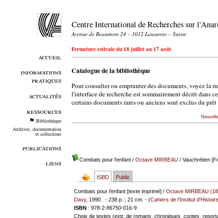
Centre International de Recherches sur l'An
Avenue de Beaumont 24 – 1012 Lausanne – Suisse
Fermeture estivale du 18 juillet au 17 août
accueil
Catalogue de la bibliothèque
informations
pratiques
Pour consulter ou emprunter des documents, voyez la r
l'interface de recherche est sommairement décrit dans c
actualités
certains documents rares ou anciens sont exclus du prêt 
ressources
Nouvell
Bibliothèque
Archives, documentation
et collections
publications
Combats pour l'enfant
/
Octave MIRBEAU
/ Vauchrétien [F
liens
ISBD
Public
Combats pour l'enfant [texte imprimé] /
Octave MIRBEAU (18
Davy
, 1990 . - 238 p. ; 21 cm. - (
Cahiers de l'Institut d'Histo
ISBN
: 978-2-86750-016-9
Choix de textes (extr. de romans, chroniques, contes, reportag