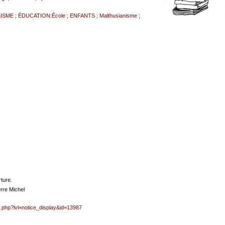
LISME
;
ÉDUCATION:École
;
ENFANTS
;
Malthusianisme
;
rture.
rre Michel
x.php?lvl=notice_display&id=13987