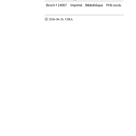
Broch f 14067
Imprimé
Bibliothèque
Prêt exclu
Ⓐ 2026-06-26
CIRA
valider