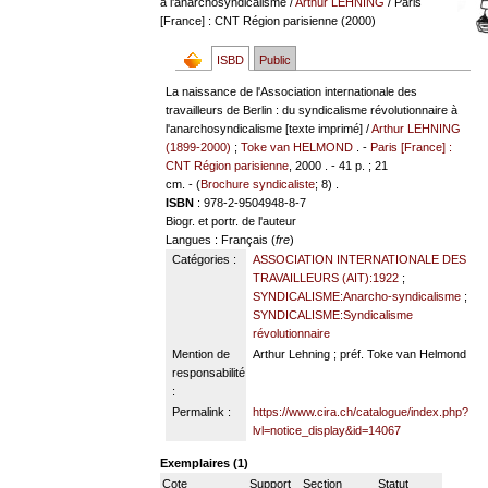
à l'anarchosyndicalisme
/
Arthur LEHNING
/ Paris
[France] : CNT Région parisienne (2000)
ISBD
Public
La naissance de l'Association internationale des
travailleurs de Berlin : du syndicalisme révolutionnaire à
l'anarchosyndicalisme [texte imprimé] /
Arthur LEHNING
(1899-2000)
;
Toke van HELMOND
. -
Paris [France] :
CNT Région parisienne
, 2000 . - 41 p. ; 21
cm. - (
Brochure syndicaliste
; 8) .
ISBN
: 978-2-9504948-8-7
Biogr. et portr. de l'auteur
Langues
: Français (
fre
)
Catégories :
ASSOCIATION INTERNATIONALE DES
TRAVAILLEURS (AIT):1922
;
SYNDICALISME:Anarcho-syndicalisme
;
SYNDICALISME:Syndicalisme
révolutionnaire
Mention de
Arthur Lehning ; préf. Toke van Helmond
responsabilité
:
Permalink :
https://www.cira.ch/catalogue/index.php?
lvl=notice_display&id=14067
Exemplaires (1)
Cote
Support
Section
Statut