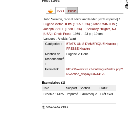
Press (1939)
ISBD
Public
John Swinton, radical editor and leader [texte imprimé] /
Eugene Victor DEBS (1855-1926)
;
John SWINTON
;
Joseph ISHILL (1888-1966)
. -
Berkeley Heights, NJ
[USA] : Oriole Press
, 1939 . - 23 p. ; 19 cm.
Langues
: Anglais (
eng
)
Catégories :
ETATS-UNIS D'AMÉRIQUE:Histoire
;
PRESSE:Histoire
Mention de
Eugene V. Debs
responsabilité
:
Permalink :
https://www.cira.ch/catalogue/index.php?
lvl=notice_display&id=14125
Exemplaires (1)
Cote
Support
Section
Statut
Broch a 14125
Imprimé
Bibliothèque
Prêt exclu
Ⓐ 2026-06-26
CIRA
valider