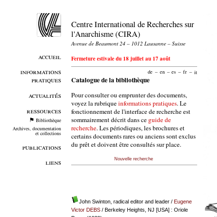
Centre International de Recherches sur
l'Anarchisme (CIRA)
Avenue de Beaumont 24 – 1012 Lausanne – Suisse
accueil
Fermeture estivale du 18 juillet au 17 août
informations
de
–
en
–
es
–
fr
–
it
pratiques
Catalogue de la bibliothèque
Pour consulter ou emprunter des documents,
actualités
voyez la rubrique
informations pratiques
. Le
ressources
fonctionnement de l'interface de recherche est
sommairement décrit dans ce
guide de
Bibliothèque
recherche
. Les périodiques, les brochures et
Archives, documentation
et collections
certains documents rares ou anciens sont exclus
du prêt et doivent être consultés sur place.
publications
Nouvelle recherche
liens
John Swinton, radical editor and leader
/
Eugene
Victor DEBS
/ Berkeley Heights, NJ [USA] : Oriole