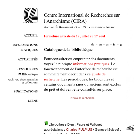
Centre International de Recherches sur
l'Anarchisme (CIRA)
Avenue de Beaumont 24 – 1012 Lausanne – Suisse
accueil
Fermeture estivale du 18 juillet au 17 août
informations
de
–
en
–
es
–
fr
–
it
pratiques
Catalogue de la bibliothèque
Pour consulter ou emprunter des documents,
actualités
voyez la rubrique
informations pratiques
. Le
ressources
fonctionnement de l'interface de recherche est
sommairement décrit dans ce
guide de
Bibliothèque
recherche
. Les périodiques, les brochures et
Archives, documentation
et collections
certains documents rares ou anciens sont exclus
du prêt et doivent être consultés sur place.
publications
Nouvelle recherche
liens
L'hypothèse Dieu : Faure et Fulliquet,
appréciations
/
Charles FULPIUS
/ Genève [Suisse] :