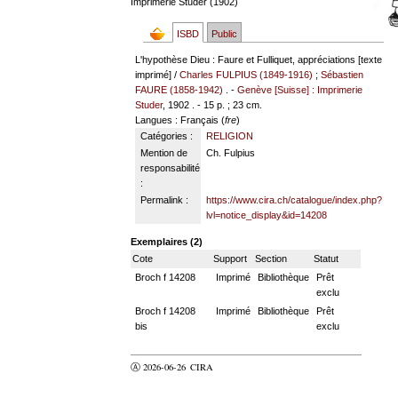
Imprimerie Studer (1902)
ISBD
Public
L'hypothèse Dieu : Faure et Fulliquet, appréciations [texte
imprimé] /
Charles FULPIUS (1849-1916)
;
Sébastien
FAURE (1858-1942)
. -
Genève [Suisse] : Imprimerie
Studer
, 1902 . - 15 p. ; 23 cm.
Langues
: Français (
fre
)
Catégories :
RELIGION
Mention de
Ch. Fulpius
responsabilité
:
Permalink :
https://www.cira.ch/catalogue/index.php?
lvl=notice_display&id=14208
Exemplaires (2)
Cote
Support
Section
Statut
Broch f 14208
Imprimé
Bibliothèque
Prêt
exclu
Broch f 14208
Imprimé
Bibliothèque
Prêt
bis
exclu
Ⓐ 2026-06-26
CIRA
valider