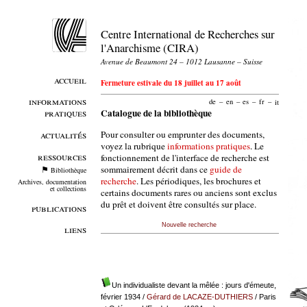
Centre International de Recherches sur
l'Anarchisme (CIRA)
Avenue de Beaumont 24 – 1012 Lausanne – Suisse
accueil
Fermeture estivale du 18 juillet au 17 août
informations
de
–
en
–
es
–
fr
–
it
pratiques
Catalogue de la bibliothèque
Pour consulter ou emprunter des documents,
actualités
voyez la rubrique
informations pratiques
. Le
ressources
fonctionnement de l'interface de recherche est
sommairement décrit dans ce
guide de
Bibliothèque
recherche
. Les périodiques, les brochures et
Archives, documentation
et collections
certains documents rares ou anciens sont exclus
du prêt et doivent être consultés sur place.
publications
Nouvelle recherche
liens
Un individualiste devant la mêlée : jours d'émeute,
février 1934
/
Gérard de LACAZE-DUTHIERS
/ Paris