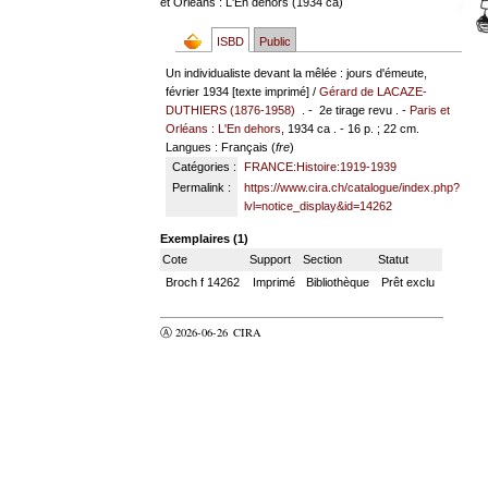
et Orléans : L'En dehors (1934 ca)
ISBD
Public
Un individualiste devant la mêlée : jours d'émeute,
février 1934 [texte imprimé] /
Gérard de LACAZE-
DUTHIERS (1876-1958)
. - 2e tirage revu . -
Paris et
Orléans : L'En dehors
, 1934 ca . - 16 p. ; 22 cm.
Langues
: Français (
fre
)
Catégories :
FRANCE:Histoire:1919-1939
Permalink :
https://www.cira.ch/catalogue/index.php?
lvl=notice_display&id=14262
Exemplaires (1)
Cote
Support
Section
Statut
Broch f 14262
Imprimé
Bibliothèque
Prêt exclu
Ⓐ 2026-06-26
CIRA
valider