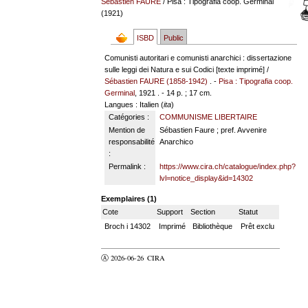
Sébastien FAURE
/ Pisa : Tipografia coop. Germinal
(1921)
ISBD
Public
Comunisti autoritari e comunisti anarchici : dissertazione
sulle leggi dei Natura e sui Codici [texte imprimé] /
Sébastien FAURE (1858-1942)
. -
Pisa : Tipografia coop.
Germinal
, 1921 . - 14 p. ; 17 cm.
Langues
: Italien (
ita
)
Catégories :
COMMUNISME LIBERTAIRE
Mention de
Sébastien Faure ; pref. Avvenire
responsabilité
Anarchico
:
Permalink :
https://www.cira.ch/catalogue/index.php?
lvl=notice_display&id=14302
Exemplaires (1)
Cote
Support
Section
Statut
Broch i 14302
Imprimé
Bibliothèque
Prêt exclu
Ⓐ 2026-06-26
CIRA
valider