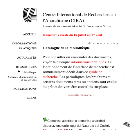
Centre International de Recherches sur
l'Anarchisme (CIRA)
Avenue de Beaumont 24 – 1012 Lausanne – Suisse
accueil
Fermeture estivale du 18 juillet au 17 août
informations
de
–
en
–
es
–
fr
–
it
pratiques
Catalogue de la bibliothèque
Pour consulter ou emprunter des documents,
actualités
voyez la rubrique
informations pratiques
. Le
ressources
fonctionnement de l'interface de recherche est
sommairement décrit dans ce
guide de
Bibliothèque
recherche
. Les périodiques, les brochures et
Archives, documentation
et collections
certains documents rares ou anciens sont exclus
du prêt et doivent être consultés sur place.
publications
Nouvelle recherche
liens
Comunisti autoritari e comunisti anarchici :
dissertazione sulle leggi dei Natura e sui Codici
/