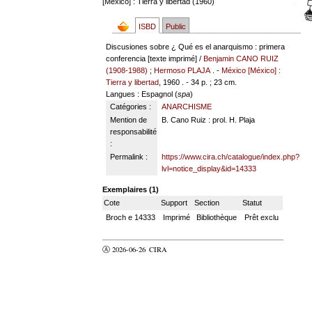
[México] : Tierra y libertad (1960)
ISBD
Public
Discusiones sobre ¿ Qué es el anarquismo : primera
conferencia [texte imprimé] /
Benjamin CANO RUIZ
(1908-1988)
;
Hermoso PLAJA
. -
México [México] :
Tierra y libertad
, 1960 . - 34 p. ; 23 cm.
Langues
: Espagnol (
spa
)
Catégories :
ANARCHISME
Mention de
B. Cano Ruiz : prol. H. Plaja
responsabilité
:
Permalink :
https://www.cira.ch/catalogue/index.php?
lvl=notice_display&id=14333
Exemplaires (1)
Cote
Support
Section
Statut
Broch e 14333
Imprimé
Bibliothèque
Prêt exclu
Ⓐ 2026-06-26
CIRA
valider