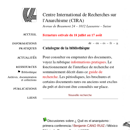
Centre International de Recherches sur
l'Anarchisme (CIRA)
Avenue de Beaumont 24 – 1012 Lausanne – Suisse
accueil
Fermeture estivale du 18 juillet au 17 août
informations
de
–
en
–
es
–
fr
–
it
pratiques
Catalogue de la bibliothèque
Pour consulter ou emprunter des documents,
actualités
voyez la rubrique
informations pratiques
. Le
ressources
fonctionnement de l'interface de recherche est
sommairement décrit dans ce
guide de
Bibliothèque
recherche
. Les périodiques, les brochures et
Archives, documentation
et collections
certains documents rares ou anciens sont exclus
du prêt et doivent être consultés sur place.
publications
Nouvelle recherche
liens
Discusiones sobre ¿ Qué es el anarquismo :
primera conferencia
/
Benjamin CANO RUIZ
/ México