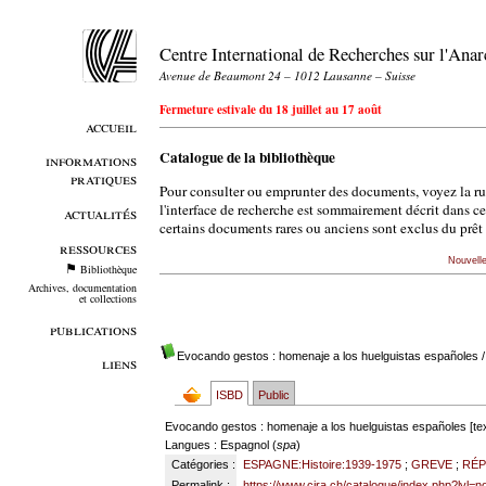
Centre International de Recherches sur l'An
Avenue de Beaumont 24 – 1012 Lausanne – Suisse
Fermeture estivale du 18 juillet au 17 août
accueil
Catalogue de la bibliothèque
informations
pratiques
Pour consulter ou emprunter des documents, voyez la r
l'interface de recherche est sommairement décrit dans c
actualités
certains documents rares ou anciens sont exclus du prêt 
ressources
Nouvell
Bibliothèque
Archives, documentation
et collections
publications
Evocando gestos : homenaje a los huelguistas españoles
/
liens
ISBD
Public
Evocando gestos : homenaje a los huelguistas españoles [tex
Langues
: Espagnol (
spa
)
Catégories :
ESPAGNE:Histoire:1939-1975
;
GREVE
;
RÉP
Permalink :
https://www.cira.ch/catalogue/index.php?lvl=