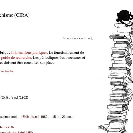
archisme (CIRA)
de
–
en
–
es
–
fr
–
it
ubrique
informations pratiques
. Le fonctionnement de
e
guide de recherche
. Les périodiques, les brochures et
et doivent être consultés sur place.
e recherche
 (Exil) : [s.n.] (1962)
te imprimé] . -
(Exil) : [s.n.]
, 1962 . - 15 p. ; 21 cm.
RESSION
notice_display&id=14350