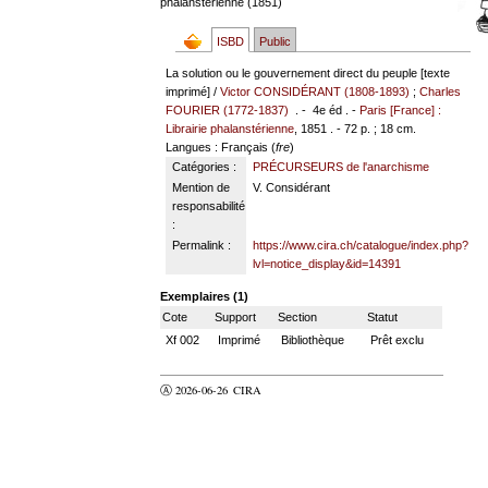
phalanstérienne (1851)
ISBD
Public
La solution ou le gouvernement direct du peuple [texte
imprimé] /
Victor CONSIDÉRANT (1808-1893)
;
Charles
FOURIER (1772-1837)
. - 4e éd . -
Paris [France] :
Librairie phalanstérienne
, 1851 . - 72 p. ; 18 cm.
Langues
: Français (
fre
)
Catégories :
PRÉCURSEURS de l'anarchisme
Mention de
V. Considérant
responsabilité
:
Permalink :
https://www.cira.ch/catalogue/index.php?
lvl=notice_display&id=14391
Exemplaires (1)
Cote
Support
Section
Statut
Xf 002
Imprimé
Bibliothèque
Prêt exclu
Ⓐ 2026-06-26
CIRA
valider