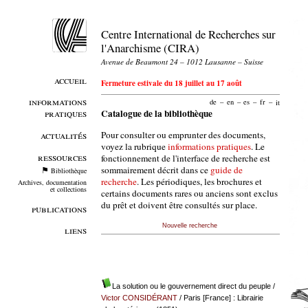
Centre International de Recherches sur
l'Anarchisme (CIRA)
Avenue de Beaumont 24 – 1012 Lausanne – Suisse
accueil
Fermeture estivale du 18 juillet au 17 août
informations
de
–
en
–
es
–
fr
–
it
pratiques
Catalogue de la bibliothèque
Pour consulter ou emprunter des documents,
actualités
voyez la rubrique
informations pratiques
. Le
ressources
fonctionnement de l'interface de recherche est
sommairement décrit dans ce
guide de
Bibliothèque
recherche
. Les périodiques, les brochures et
Archives, documentation
et collections
certains documents rares ou anciens sont exclus
du prêt et doivent être consultés sur place.
publications
Nouvelle recherche
liens
La solution ou le gouvernement direct du peuple
/
Victor CONSIDÉRANT
/ Paris [France] : Librairie