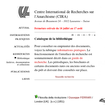
Centre International de Recherches sur
l'Anarchisme (CIRA)
Avenue de Beaumont 24 – 1012 Lausanne – Suisse
accueil
Fermeture estivale du 18 juillet au 17 août
informations
de
–
en
–
es
–
fr
–
it
pratiques
Catalogue de la bibliothèque
Pour consulter ou emprunter des documents,
actualités
voyez la rubrique
informations pratiques
. Le
ressources
fonctionnement de l'interface de recherche est
sommairement décrit dans ce
guide de
Bibliothèque
recherche
. Les périodiques, les brochures et
Archives, documentation
et collections
certains documents rares ou anciens sont exclus
du prêt et doivent être consultés sur place.
publications
Nouvelle recherche
liens
Filosofia della rivoluzione
/
Giuseppe FERRARI
/
London [UK] : [s.n.] (1851)