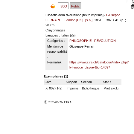
ISBD
Public
Filosofia della rivoluzione [texte imprimé] /
Giuseppe
FERRARI
. -
London [UK] : [s.n.]
, 1851 . - 387 + 413 p. ;
20 cm.
Crayonnages
Langues
: Italien (
ita
)
Catégories :
PHILOSOPHIE
;
RÉVOLUTION
Mention de
Giuseppe Ferrari
responsabilité
:
Permalink :
https://www.cira.ch/catalogue/index.php?
lvl=notice_display&id=14397
Exemplaires (1)
Cote
Support
Section
Statut
Xi 002 (1-2)
Imprimé
Bibliothèque
Prêt exclu
Ⓐ 2026-06-26
CIRA
valider