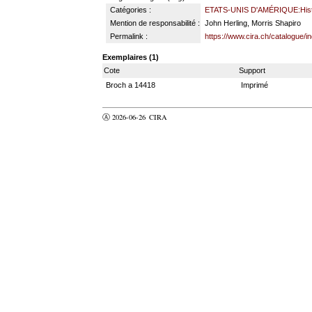
Catégories :
ETATS-UNIS D'AMÉRIQUE:Histo
Mention de responsabilité :
John Herling, Morris Shapiro
Permalink :
https://www.cira.ch/catalogue/
Exemplaires (1)
Cote
Support
Broch a 14418
Imprimé
Ⓐ 2026-06-26
CIRA
valider