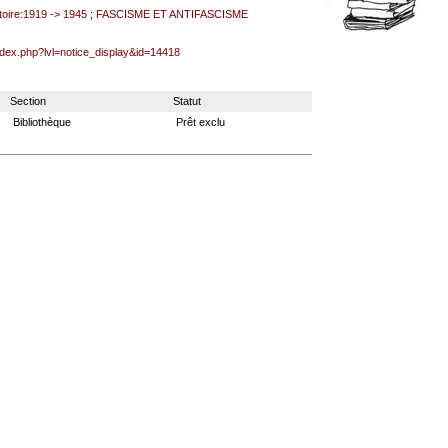
ire:1919 -> 1945
;
FASCISME ET ANTIFASCISME
index.php?lvl=notice_display&id=14418
Section
Statut
Bibliothèque
Prêt exclu