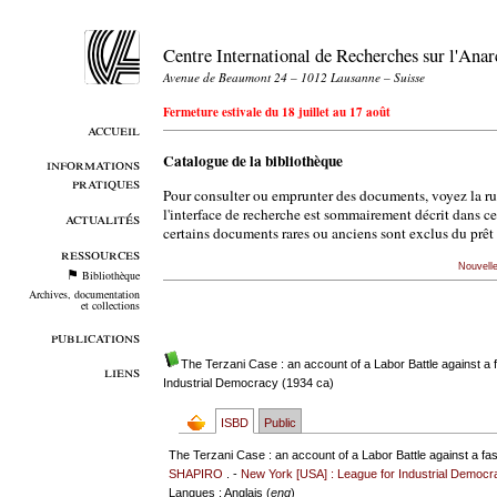
Centre International de Recherches sur l'An
Avenue de Beaumont 24 – 1012 Lausanne – Suisse
Fermeture estivale du 18 juillet au 17 août
accueil
Catalogue de la bibliothèque
informations
pratiques
Pour consulter ou emprunter des documents, voyez la r
l'interface de recherche est sommairement décrit dans c
actualités
certains documents rares ou anciens sont exclus du prêt 
ressources
Nouvell
Bibliothèque
Archives, documentation
et collections
publications
The Terzani Case : an account of a Labor Battle against a 
liens
Industrial Democracy (1934 ca)
ISBD
Public
The Terzani Case : an account of a Labor Battle against a fas
SHAPIRO
. -
New York [USA] : League for Industrial Democr
Langues
: Anglais (
eng
)