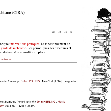
archisme (CIRA)
de
–
en
–
es
–
fr
–
it
ubrique
informations pratiques
. Le fonctionnement de
e
guide de recherche
. Les périodiques, les brochures et
et doivent être consultés sur place.
e recherche
fascist frame-up
/
John HERLING
/ New York [USA] : League for
cist frame-up [texte imprimé] /
John HERLING
;
Morris
acy
, 1934 ca . - 12 p. ; 20 cm.