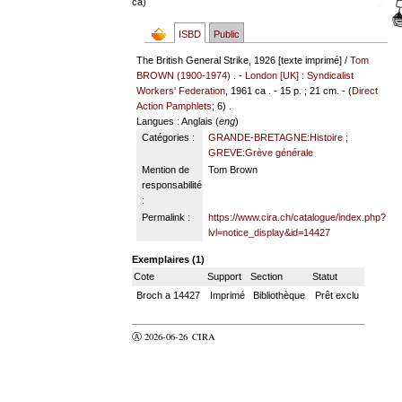
ca)
ISBD
Public
The British General Strike, 1926 [texte imprimé] /
Tom
BROWN (1900-1974)
. -
London [UK] : Syndicalist
Workers' Federation
, 1961 ca . - 15 p. ; 21 cm. - (
Direct
Action Pamphlets
; 6) .
Langues
: Anglais (
eng
)
Catégories :
GRANDE-BRETAGNE:Histoire
;
GREVE:Grève générale
Mention de
Tom Brown
responsabilité
:
Permalink :
https://www.cira.ch/catalogue/index.php?
lvl=notice_display&id=14427
Exemplaires (1)
Cote
Support
Section
Statut
Broch a 14427
Imprimé
Bibliothèque
Prêt exclu
Ⓐ 2026-06-26
CIRA
valider