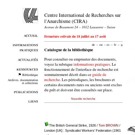
Centre International de Recherches sur
l'Anarchisme (CIRA)
Avenue de Beaumont 24 – 1012 Lausanne – Suisse
accueil
Fermeture estivale du 18 juillet au 17 août
informations
de
–
en
–
es
–
fr
–
it
pratiques
Catalogue de la bibliothèque
Pour consulter ou emprunter des documents,
actualités
voyez la rubrique
informations pratiques
. Le
ressources
fonctionnement de l'interface de recherche est
sommairement décrit dans ce
guide de
Bibliothèque
recherche
. Les périodiques, les brochures et
Archives, documentation
et collections
certains documents rares ou anciens sont exclus
du prêt et doivent être consultés sur place.
publications
Nouvelle recherche
liens
The British General Strike, 1926
/
Tom BROWN
/
London [UK] : Syndicalist Workers' Federation (1961